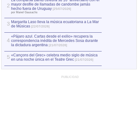
La comparsa Bantú celebra su 10º aniversario con el
mayor desfile de llamadas de candombe jamás
2
Capturan en Chile
2
hecho fuera de Uruguay
[25/07/2026]
el asesinato de Ví
por Manel Gausachs
Margarita Laso lleva la música ecuatoriana a La Mar
Margarita Laso ll
3
3
de Músicas
de Músicas
[22/07/2026]
[22/07
«Pájaro azul. Cartas desde el exilio» recupera la
4
correspondencia inédita de Mercedes Sosa durante
la dictadura argentina
[21/07/2026]
«Cançons del Grec» celebra medio siglo de música
5
en una noche única en el Teatre Grec
[21/07/2026]
PUBLICIDAD