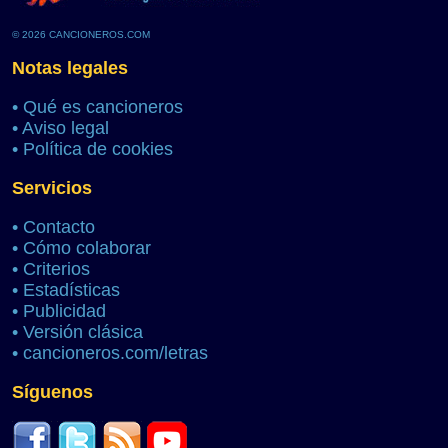
© 2026 CANCIONEROS.COM
Notas legales
•
Qué es cancioneros
•
Aviso legal
•
Política de cookies
Servicios
•
Contacto
•
Cómo colaborar
•
Criterios
•
Estadísticas
•
Publicidad
•
Versión clásica
•
cancioneros.com/letras
Síguenos