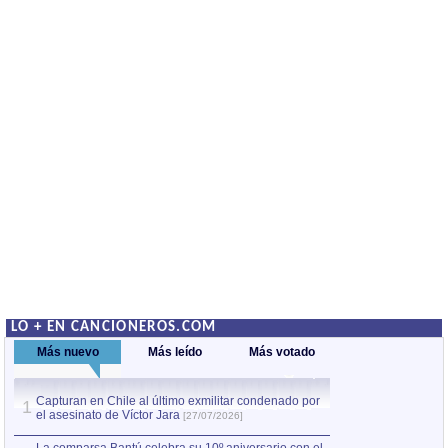
LO + EN CANCIONEROS.COM
Más nuevo
Más leído
Más votado
Capturan en Chile al último exmilitar condenado por
La comparsa Bantú
1
el asesinato de Víctor Jara
mayor desfile de
1
[27/07/2026]
hecho fuera de U
por Manel Gausachs