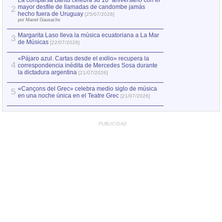
La comparsa Bantú celebra su 10º aniversario con el
mayor desfile de llamadas de candombe jamás
2
Capturan en Chile
2
hecho fuera de Uruguay
[25/07/2026]
el asesinato de Ví
por Manel Gausachs
Margarita Laso lleva la música ecuatoriana a La Mar
3
de Músicas
[22/07/2026]
«Pájaro azul. Cartas desde el exilio» recupera la
4
correspondencia inédita de Mercedes Sosa durante
la dictadura argentina
[21/07/2026]
«Cançons del Grec» celebra medio siglo de música
5
en una noche única en el Teatre Grec
[21/07/2026]
PUBLICIDAD