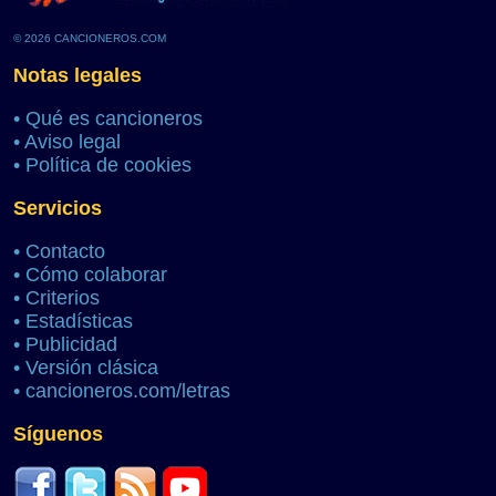
© 2026 CANCIONEROS.COM
Notas legales
•
Qué es cancioneros
•
Aviso legal
•
Política de cookies
Servicios
•
Contacto
•
Cómo colaborar
•
Criterios
•
Estadísticas
•
Publicidad
•
Versión clásica
•
cancioneros.com/letras
Síguenos