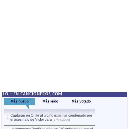
LO + EN CANCIONEROS.COM
Más nuevo
Más leído
Más votado
Capturan en Chile al último exmilitar condenado por
La comparsa Bantú
1
el asesinato de Víctor Jara
mayor desfile de
1
[27/07/2026]
hecho fuera de U
por Manel Gausachs