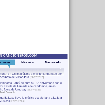
EN CANCIONEROS.COM
s nuevo
Más leído
Más votado
turan en Chile al último exmilitar condenado por
La comparsa Bantú celebra s
asesinato de Víctor Jara
mayor desfile de llamadas
1
[27/07/2026]
hecho fuera de Uruguay
[25
comparsa Bantú celebra su 10º aniversario con el
por Manel Gausachs
or desfile de llamadas de candombe jamás
Capturan en Chile al último
2
ho fuera de Uruguay
[25/07/2026]
el asesinato de Víctor Jara
[
Manel Gausachs
garita Laso lleva la música ecuatoriana a La Mar
Músicas
[22/07/2026]