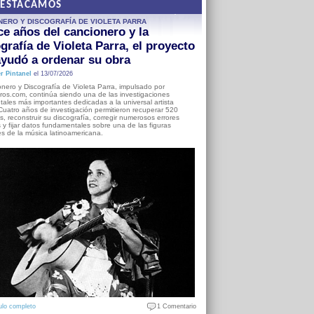
DESTACAMOS
NERO Y DISCOGRAFÍA DE VIOLETA PARRA
e años del cancionero y la
grafía de Violeta Parra, el proyecto
yudó a ordenar su obra
r Pintanel
el 13/07/2026
nero y Discografía de Violeta Parra, impulsado por
ros.com, continúa siendo una de las investigaciones
ales más importantes dedicadas a la universal artista
Cuatro años de investigación permitieron recuperar 520
, reconstruir su discografía, corregir numerosos errores
s y fijar datos fundamentales sobre una de las figuras
es de la música latinoamericana.
ulo completo
1 Comentario