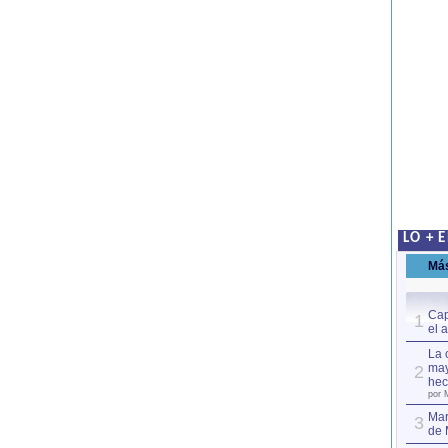
LO + 
Má
Cap
1
el 
La 
may
2
hec
por 
Mar
3
de 