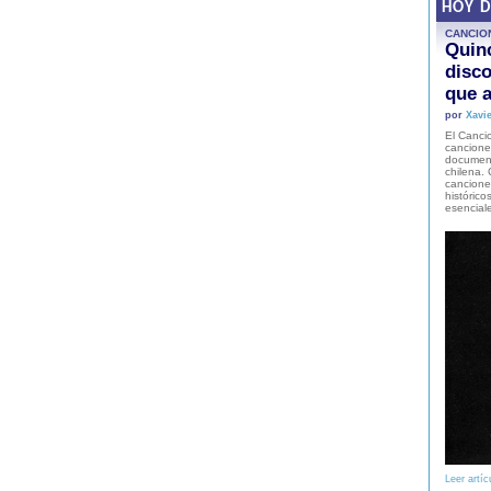
HOY 
CANCIO
Quinc
disco
que a
por
Xavie
El Cancio
cancione
document
chilena. 
canciones
histórico
esencial
Leer artíc