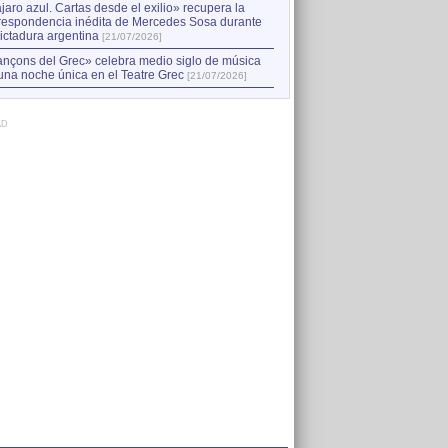
jaro azul. Cartas desde el exilio» recupera la
respondencia inédita de Mercedes Sosa durante
dictadura argentina
[21/07/2026]
nçons del Grec» celebra medio siglo de música
una noche única en el Teatre Grec
[21/07/2026]
AD