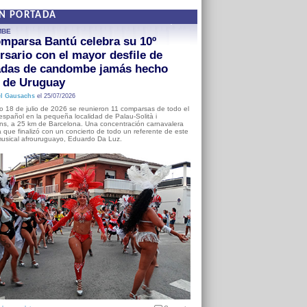
EN PORTADA
MBE
mparsa Bantú celebra su 10º
rsario con el mayor desfile de
adas de candombe jamás hecho
a de Uruguay
l Gausachs
el 25/07/2026
o 18 de julio de 2026 se reunieron 11 comparsas de todo el
o español en la pequeña localidad de Palau-Solità i
s, a 25 km de Barcelona. Una concentración carnavalera
 que finalizó con un concierto de todo un referente de este
usical afrouruguayo, Eduardo Da Luz.