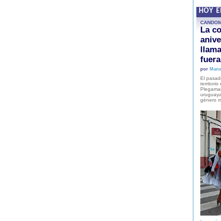
HOY 
CANDO
La co
anive
llam
fuer
por
Mane
El pasad
territori
Plegaman
uruguaya
género m