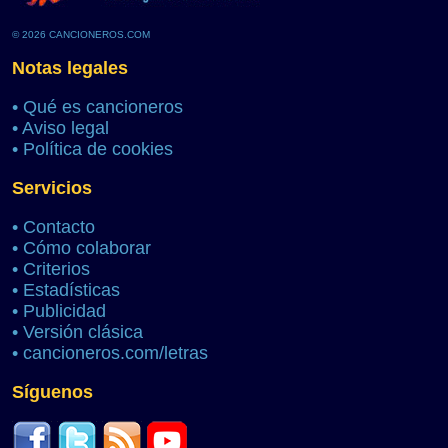
© 2026 CANCIONEROS.COM
Notas legales
•
Qué es cancioneros
•
Aviso legal
•
Política de cookies
Servicios
•
Contacto
•
Cómo colaborar
•
Criterios
•
Estadísticas
•
Publicidad
•
Versión clásica
•
cancioneros.com/letras
Síguenos