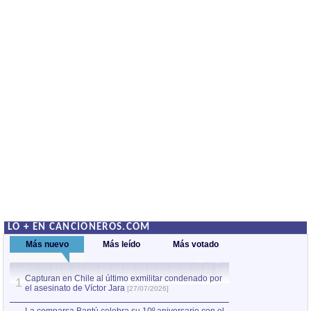
LO + EN CANCIONEROS.COM
Más nuevo
Más leído
Más votado
Capturan en Chile al último exmilitar condenado por
La comparsa Bantú
1
el asesinato de Víctor Jara
mayor desfile de
1
[27/07/2026]
hecho fuera de U
por Manel Gausachs