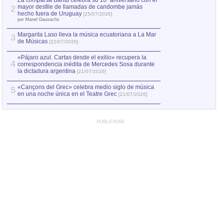
La comparsa Bantú celebra su 10º aniversario con el
mayor desfile de llamadas de candombe jamás
2
Capturan en Chile
2
hecho fuera de Uruguay
[25/07/2026]
el asesinato de Ví
por Manel Gausachs
Margarita Laso lleva la música ecuatoriana a La Mar
3
de Músicas
[22/07/2026]
«Pájaro azul. Cartas desde el exilio» recupera la
4
correspondencia inédita de Mercedes Sosa durante
la dictadura argentina
[21/07/2026]
«Cançons del Grec» celebra medio siglo de música
5
en una noche única en el Teatre Grec
[21/07/2026]
PUBLICIDAD