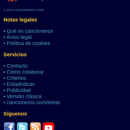
© 2026 CANCIONEROS.COM
Notas legales
•
Qué es cancioneros
•
Aviso legal
•
Política de cookies
Servicios
•
Contacto
•
Cómo colaborar
•
Criterios
•
Estadísticas
•
Publicidad
•
Versión clásica
•
cancioneros.com/letras
Síguenos