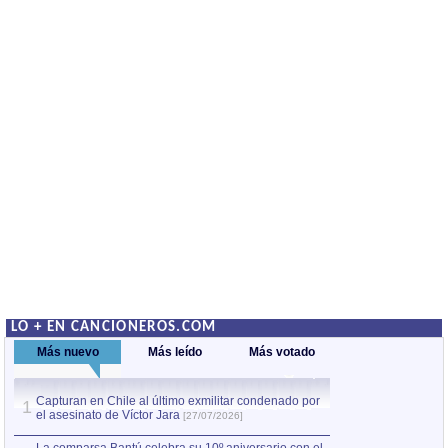
LO + EN CANCIONEROS.COM
Más nuevo
Más leído
Más votado
Capturan en Chile al último exmilitar condenado por
La comparsa Bantú
1
el asesinato de Víctor Jara
mayor desfile de
1
[27/07/2026]
hecho fuera de U
por Manel Gausachs