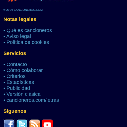
© 2026 CANCIONEROS.COM
Notas legales
•
Qué es cancioneros
•
Aviso legal
•
Política de cookies
Servicios
•
Contacto
•
Cómo colaborar
•
Criterios
•
Estadísticas
•
Publicidad
•
Versión clásica
•
cancioneros.com/letras
Síguenos