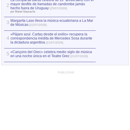
La comparsa Bantú celebra su 10º aniversario con el
mayor desfile de llamadas de candombe jamás
2
Capturan en Chile
2
hecho fuera de Uruguay
[25/07/2026]
el asesinato de Ví
por Manel Gausachs
Margarita Laso lleva la música ecuatoriana a La Mar
3
de Músicas
[22/07/2026]
«Pájaro azul. Cartas desde el exilio» recupera la
4
correspondencia inédita de Mercedes Sosa durante
la dictadura argentina
[21/07/2026]
«Cançons del Grec» celebra medio siglo de música
5
en una noche única en el Teatre Grec
[21/07/2026]
PUBLICIDAD