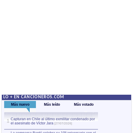
LO + EN CANCIONEROS.COM
Más nuevo
Más leído
Más votado
Capturan en Chile al último exmilitar condenado por
La comparsa Bantú
1
el asesinato de Víctor Jara
mayor desfile de
1
[27/07/2026]
hecho fuera de U
por Manel Gausachs