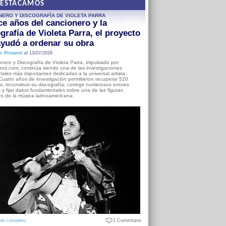
DESTACAMOS
NERO Y DISCOGRAFÍA DE VIOLETA PARRA
e años del cancionero y la
grafía de Violeta Parra, el proyecto
yudó a ordenar su obra
r Pintanel
el 13/07/2026
nero y Discografía de Violeta Parra, impulsado por
ros.com, continúa siendo una de las investigaciones
ales más importantes dedicadas a la universal artista
Cuatro años de investigación permitieron recuperar 520
, reconstruir su discografía, corregir numerosos errores
s y fijar datos fundamentales sobre una de las figuras
es de la música latinoamericana.
ulo completo
1 Comentario