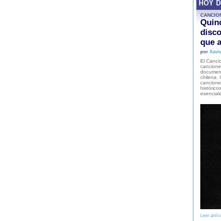
HOY 
CANCIO
Quinc
disco
que a
por
Xavie
El Cancio
cancione
document
chilena. 
canciones
histórico
esencial
Leer artíc