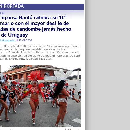
EN PORTADA
MBE
mparsa Bantú celebra su 10º
rsario con el mayor desfile de
adas de candombe jamás hecho
a de Uruguay
l Gausachs
el 25/07/2026
o 18 de julio de 2026 se reunieron 11 comparsas de todo el
o español en la pequeña localidad de Palau-Solità i
s, a 25 km de Barcelona. Una concentración carnavalera
 que finalizó con un concierto de todo un referente de este
usical afrouruguayo, Eduardo Da Luz.