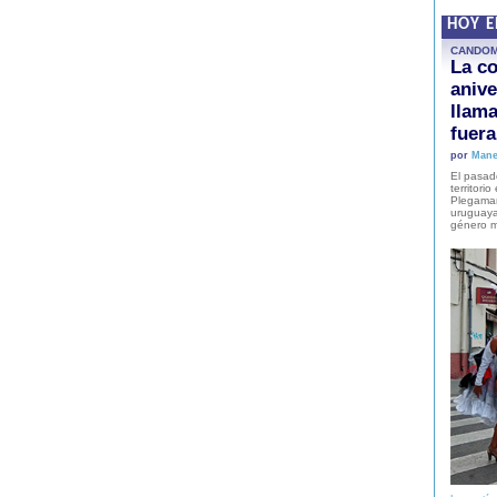
HOY 
CANDO
La co
anive
llam
fuer
por
Mane
El pasad
territori
Plegaman
uruguaya
género m