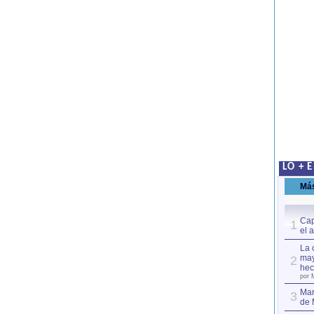
LO + 
Má
Cap
1
el 
La 
may
2
hec
por 
Mar
3
de 