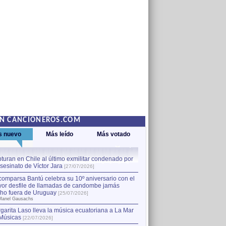
EN CANCIONEROS.COM
s nuevo
Más leído
Más votado
turan en Chile al último exmilitar condenado por
La comparsa Bantú celebra s
asesinato de Víctor Jara
mayor desfile de llamadas
1
[27/07/2026]
hecho fuera de Uruguay
[25
comparsa Bantú celebra su 10º aniversario con el
por Manel Gausachs
or desfile de llamadas de candombe jamás
Capturan en Chile al último
2
ho fuera de Uruguay
[25/07/2026]
el asesinato de Víctor Jara
[
Manel Gausachs
garita Laso lleva la música ecuatoriana a La Mar
Músicas
[22/07/2026]