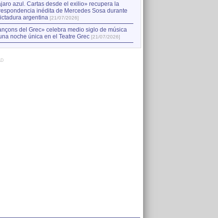
jaro azul. Cartas desde el exilio» recupera la
respondencia inédita de Mercedes Sosa durante
dictadura argentina
[21/07/2026]
nçons del Grec» celebra medio siglo de música
una noche única en el Teatre Grec
[21/07/2026]
AD