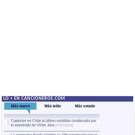
LO + EN CANCIONEROS.COM
Más nuevo
Más leído
Más votado
Capturan en Chile al último exmilitar condenado por
La comparsa Bantú
1
el asesinato de Víctor Jara
mayor desfile de
1
[27/07/2026]
hecho fuera de U
por Manel Gausachs