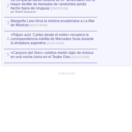
La comparsa Bantú celebra su 10º aniversario con el
mayor desfile de llamadas de candombe jamás
2
Capturan en Chile
2
hecho fuera de Uruguay
[25/07/2026]
el asesinato de Ví
por Manel Gausachs
Margarita Laso lleva la música ecuatoriana a La Mar
3
de Músicas
[22/07/2026]
«Pájaro azul. Cartas desde el exilio» recupera la
4
correspondencia inédita de Mercedes Sosa durante
la dictadura argentina
[21/07/2026]
«Cançons del Grec» celebra medio siglo de música
5
en una noche única en el Teatre Grec
[21/07/2026]
PUBLICIDAD