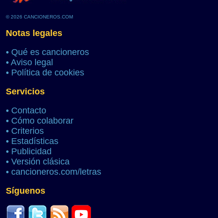
© 2026 CANCIONEROS.COM
Notas legales
•
Qué es cancioneros
•
Aviso legal
•
Política de cookies
Servicios
•
Contacto
•
Cómo colaborar
•
Criterios
•
Estadísticas
•
Publicidad
•
Versión clásica
•
cancioneros.com/letras
Síguenos