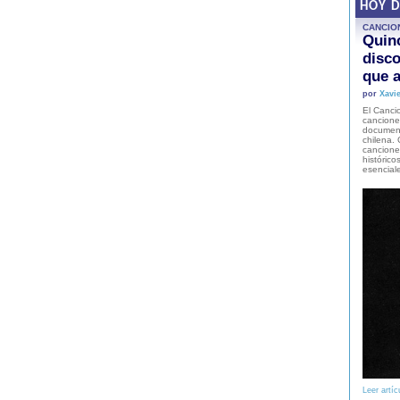
HOY 
CANCIO
Quinc
disco
que a
por
Xavie
El Cancio
cancione
document
chilena. 
canciones
histórico
esencial
Leer artíc