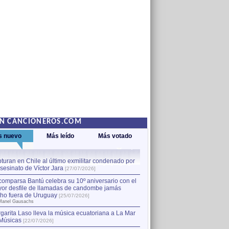
EN CANCIONEROS.COM
s nuevo
Más leído
Más votado
turan en Chile al último exmilitar condenado por
La comparsa Bantú celebra s
asesinato de Víctor Jara
mayor desfile de llamadas
1
[27/07/2026]
hecho fuera de Uruguay
[25
comparsa Bantú celebra su 10º aniversario con el
por Manel Gausachs
or desfile de llamadas de candombe jamás
Capturan en Chile al último
2
ho fuera de Uruguay
[25/07/2026]
el asesinato de Víctor Jara
[
Manel Gausachs
garita Laso lleva la música ecuatoriana a La Mar
Margarita Laso lleva la mús
3
Músicas
de Músicas
[22/07/2026]
[22/07/2026]