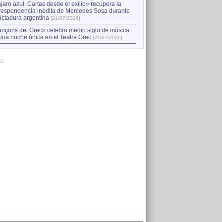
jaro azul. Cartas desde el exilio» recupera la
respondencia inédita de Mercedes Sosa durante
dictadura argentina
[21/07/2026]
nçons del Grec» celebra medio siglo de música
una noche única en el Teatre Grec
[21/07/2026]
AD