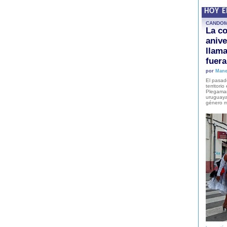
HOY 
CANDO
La co
anive
llam
fuer
por
Mane
El pasad
territori
Plegaman
uruguaya
género m