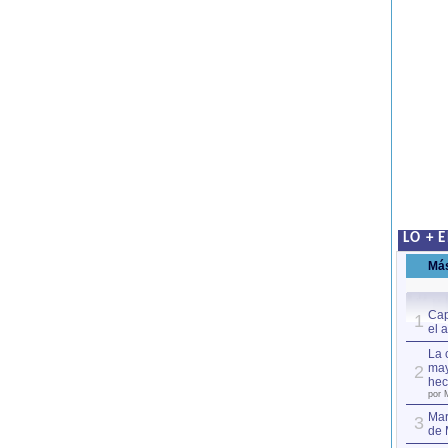
LO + 
Má
Cap
1
el 
La 
may
2
hec
por 
Mar
3
de 