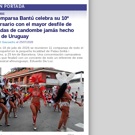
EN PORTADA
MBE
mparsa Bantú celebra su 10º
rsario con el mayor desfile de
adas de candombe jamás hecho
a de Uruguay
l Gausachs
el 25/07/2026
o 18 de julio de 2026 se reunieron 11 comparsas de todo el
o español en la pequeña localidad de Palau-Solità i
s, a 25 km de Barcelona. Una concentración carnavalera
 que finalizó con un concierto de todo un referente de este
usical afrouruguayo, Eduardo Da Luz.