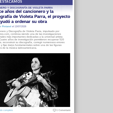
DESTACAMOS
NERO Y DISCOGRAFÍA DE VIOLETA PARRA
e años del cancionero y la
grafía de Violeta Parra, el proyecto
yudó a ordenar su obra
r Pintanel
el 13/07/2026
nero y Discografía de Violeta Parra, impulsado por
ros.com, continúa siendo una de las investigaciones
ales más importantes dedicadas a la universal artista
Cuatro años de investigación permitieron recuperar 520
, reconstruir su discografía, corregir numerosos errores
s y fijar datos fundamentales sobre una de las figuras
es de la música latinoamericana.
ulo completo
1 Comentario