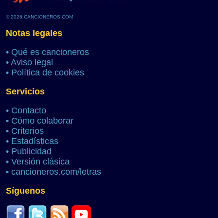
© 2026 CANCIONEROS.COM
Notas legales
•
Qué es cancioneros
•
Aviso legal
•
Política de cookies
Servicios
•
Contacto
•
Cómo colaborar
•
Criterios
•
Estadísticas
•
Publicidad
•
Versión clásica
•
cancioneros.com/letras
Síguenos