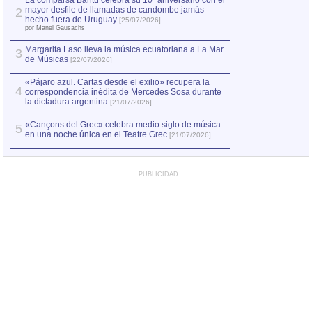
La comparsa Bantú celebra su 10º aniversario con el
mayor desfile de llamadas de candombe jamás
2
Capturan en Chile
2
hecho fuera de Uruguay
[25/07/2026]
el asesinato de Ví
por Manel Gausachs
Margarita Laso lleva la música ecuatoriana a La Mar
3
de Músicas
[22/07/2026]
«Pájaro azul. Cartas desde el exilio» recupera la
4
correspondencia inédita de Mercedes Sosa durante
la dictadura argentina
[21/07/2026]
«Cançons del Grec» celebra medio siglo de música
5
en una noche única en el Teatre Grec
[21/07/2026]
PUBLICIDAD