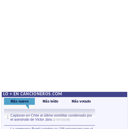
LO + EN CANCIONEROS.COM
Más nuevo
Más leído
Más votado
Capturan en Chile al último exmilitar condenado por
La comparsa Bantú
1
el asesinato de Víctor Jara
mayor desfile de
1
[27/07/2026]
hecho fuera de U
por Manel Gausachs