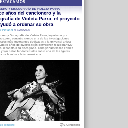
DESTACAMOS
NERO Y DISCOGRAFÍA DE VIOLETA PARRA
e años del cancionero y la
grafía de Violeta Parra, el proyecto
yudó a ordenar su obra
r Pintanel
el 13/07/2026
nero y Discografía de Violeta Parra, impulsado por
ros.com, continúa siendo una de las investigaciones
ales más importantes dedicadas a la universal artista
Cuatro años de investigación permitieron recuperar 520
, reconstruir su discografía, corregir numerosos errores
s y fijar datos fundamentales sobre una de las figuras
es de la música latinoamericana.
ulo completo
1 Comentario