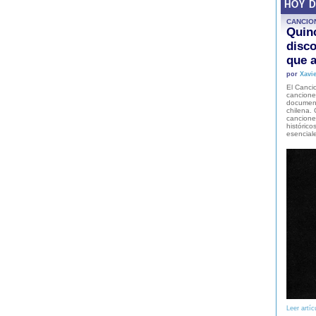
HOY 
CANCIO
Quinc
disco
que a
por
Xavie
El Cancio
cancione
document
chilena. 
canciones
histórico
esencial
Leer artíc