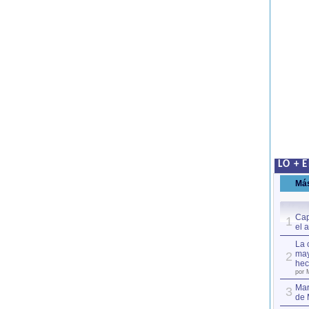
LO + 
Má
Cap
1
el 
La 
may
2
hec
por 
Mar
3
de 