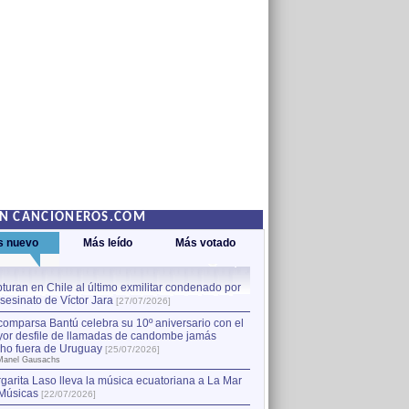
EN CANCIONEROS.COM
s nuevo
Más leído
Más votado
turan en Chile al último exmilitar condenado por
La comparsa Bantú celebra s
asesinato de Víctor Jara
mayor desfile de llamadas
1
[27/07/2026]
hecho fuera de Uruguay
[25
comparsa Bantú celebra su 10º aniversario con el
por Manel Gausachs
or desfile de llamadas de candombe jamás
Capturan en Chile al último
2
ho fuera de Uruguay
[25/07/2026]
el asesinato de Víctor Jara
[
Manel Gausachs
garita Laso lleva la música ecuatoriana a La Mar
Músicas
[22/07/2026]