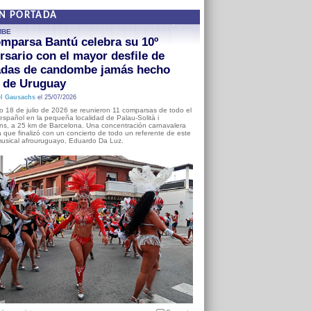
EN PORTADA
MBE
mparsa Bantú celebra su 10º
rsario con el mayor desfile de
adas de candombe jamás hecho
a de Uruguay
l Gausachs
el 25/07/2026
o 18 de julio de 2026 se reunieron 11 comparsas de todo el
o español en la pequeña localidad de Palau-Solità i
s, a 25 km de Barcelona. Una concentración carnavalera
 que finalizó con un concierto de todo un referente de este
usical afrouruguayo, Eduardo Da Luz.