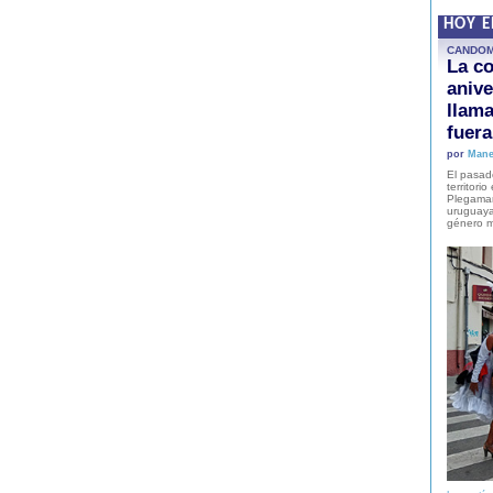
HOY 
CANDO
La co
anive
llam
fuer
por
Mane
El pasad
territori
Plegaman
uruguaya
género m