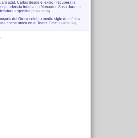
jaro azul. Cartas desde el exilio» recupera la
respondencia inédita de Mercedes Sosa durante
dictadura argentina
[21/07/2026]
nçons del Grec» celebra medio siglo de música
una noche única en el Teatre Grec
[21/07/2026]
AD