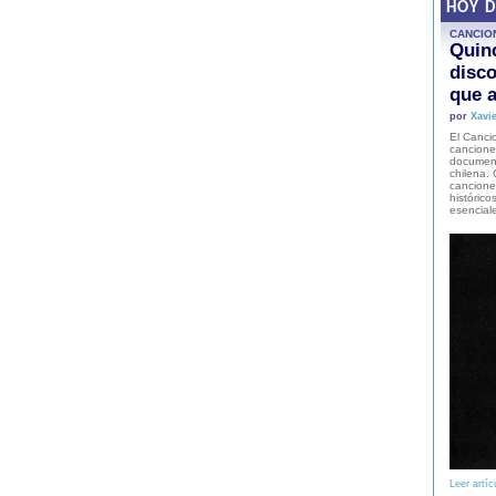
HOY 
CANCIO
Quinc
disco
que a
por
Xavie
El Cancio
cancione
document
chilena. 
canciones
histórico
esencial
Leer artíc