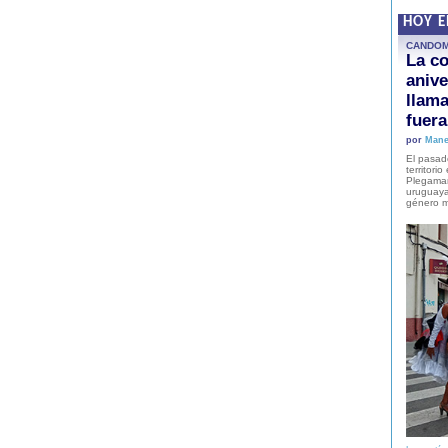
HOY 
CANDO
La co
anive
llam
fuer
por
Mane
El pasad
territori
Plegaman
uruguaya
género m