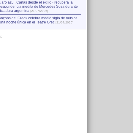
jaro azul. Cartas desde el exilio» recupera la
respondencia inédita de Mercedes Sosa durante
dictadura argentina
[21/07/2026]
nçons del Grec» celebra medio siglo de música
una noche única en el Teatre Grec
[21/07/2026]
AD