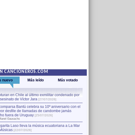
EN CANCIONEROS.COM
s nuevo
Más leído
Más votado
turan en Chile al último exmilitar condenado por
La comparsa Bantú celebra s
asesinato de Víctor Jara
mayor desfile de llamadas
1
[27/07/2026]
hecho fuera de Uruguay
[25
comparsa Bantú celebra su 10º aniversario con el
por Manel Gausachs
or desfile de llamadas de candombe jamás
Capturan en Chile al último
2
ho fuera de Uruguay
[25/07/2026]
el asesinato de Víctor Jara
[
Manel Gausachs
garita Laso lleva la música ecuatoriana a La Mar
Músicas
[22/07/2026]