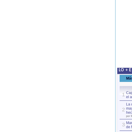
LO + 
Má
Cap
1
el 
La 
may
2
hec
por 
Mar
3
de 