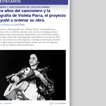
DESTACAMOS
NERO Y DISCOGRAFÍA DE VIOLETA PARRA
e años del cancionero y la
grafía de Violeta Parra, el proyecto
yudó a ordenar su obra
r Pintanel
el 13/07/2026
nero y Discografía de Violeta Parra, impulsado por
ros.com, continúa siendo una de las investigaciones
ales más importantes dedicadas a la universal artista
Cuatro años de investigación permitieron recuperar 520
, reconstruir su discografía, corregir numerosos errores
s y fijar datos fundamentales sobre una de las figuras
es de la música latinoamericana.
ulo completo
1 Comentario