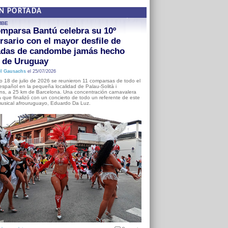
EN PORTADA
MBE
mparsa Bantú celebra su 10º
rsario con el mayor desfile de
adas de candombe jamás hecho
a de Uruguay
l Gausachs
el 25/07/2026
o 18 de julio de 2026 se reunieron 11 comparsas de todo el
o español en la pequeña localidad de Palau-Solità i
s, a 25 km de Barcelona. Una concentración carnavalera
 que finalizó con un concierto de todo un referente de este
usical afrouruguayo, Eduardo Da Luz.