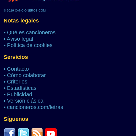
© 2026 CANCIONEROS.COM
Notas legales
•
Qué es cancioneros
•
Aviso legal
•
Política de cookies
Servicios
•
Contacto
•
Cómo colaborar
•
Criterios
•
Estadísticas
•
Publicidad
•
Versión clásica
•
cancioneros.com/letras
Síguenos