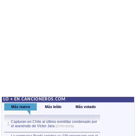
LO + EN CANCIONEROS.COM
Más nuevo
Más leído
Más votado
Capturan en Chile al último exmilitar condenado por
La comparsa Bantú
1
el asesinato de Víctor Jara
mayor desfile de
1
[27/07/2026]
hecho fuera de U
por Manel Gausachs