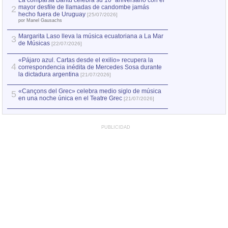
La comparsa Bantú celebra su 10º aniversario con el
mayor desfile de llamadas de candombe jamás
2
Capturan en Chile
2
hecho fuera de Uruguay
[25/07/2026]
el asesinato de Ví
por Manel Gausachs
Margarita Laso lleva la música ecuatoriana a La Mar
3
de Músicas
[22/07/2026]
«Pájaro azul. Cartas desde el exilio» recupera la
4
correspondencia inédita de Mercedes Sosa durante
la dictadura argentina
[21/07/2026]
«Cançons del Grec» celebra medio siglo de música
5
en una noche única en el Teatre Grec
[21/07/2026]
PUBLICIDAD