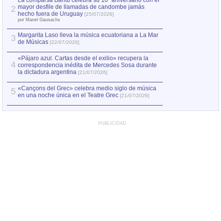
La comparsa Bantú celebra su 10º aniversario con el
mayor desfile de llamadas de candombe jamás
2
Capturan en Chile
2
hecho fuera de Uruguay
[25/07/2026]
el asesinato de Ví
por Manel Gausachs
Margarita Laso lleva la música ecuatoriana a La Mar
3
de Músicas
[22/07/2026]
«Pájaro azul. Cartas desde el exilio» recupera la
4
correspondencia inédita de Mercedes Sosa durante
la dictadura argentina
[21/07/2026]
«Cançons del Grec» celebra medio siglo de música
5
en una noche única en el Teatre Grec
[21/07/2026]
PUBLICIDAD