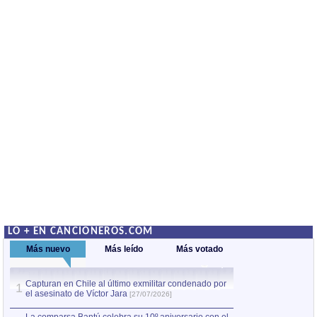
LO + EN CANCIONEROS.COM
Más nuevo
Más leído
Más votado
Capturan en Chile al último exmilitar condenado por
La comparsa Bantú
1
el asesinato de Víctor Jara
mayor desfile de
1
[27/07/2026]
hecho fuera de U
por Manel Gausachs