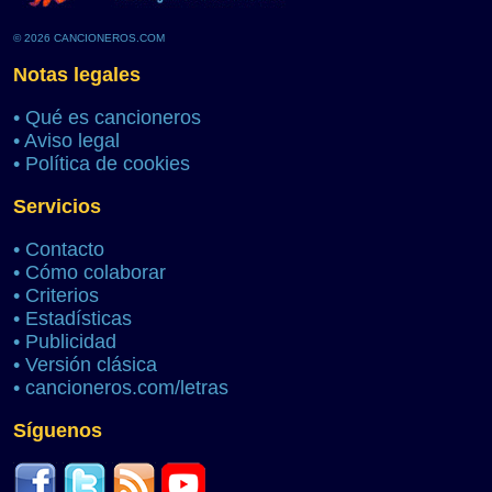
© 2026 CANCIONEROS.COM
Notas legales
•
Qué es cancioneros
•
Aviso legal
•
Política de cookies
Servicios
•
Contacto
•
Cómo colaborar
•
Criterios
•
Estadísticas
•
Publicidad
•
Versión clásica
•
cancioneros.com/letras
Síguenos