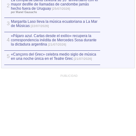
La comparsa Bantú celebra su 10º aniversario con el
mayor desfile de llamadas de candombe jamás
2
Capturan en Chile
2
hecho fuera de Uruguay
[25/07/2026]
el asesinato de Ví
por Manel Gausachs
Margarita Laso lleva la música ecuatoriana a La Mar
3
de Músicas
[22/07/2026]
«Pájaro azul. Cartas desde el exilio» recupera la
4
correspondencia inédita de Mercedes Sosa durante
la dictadura argentina
[21/07/2026]
«Cançons del Grec» celebra medio siglo de música
5
en una noche única en el Teatre Grec
[21/07/2026]
PUBLICIDAD