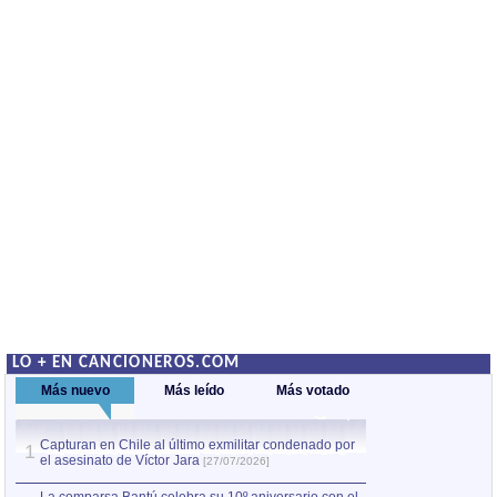
LO + EN CANCIONEROS.COM
Más nuevo
Más leído
Más votado
Capturan en Chile al último exmilitar condenado por
La comparsa Bantú
1
el asesinato de Víctor Jara
mayor desfile de
1
[27/07/2026]
hecho fuera de U
por Manel Gausachs