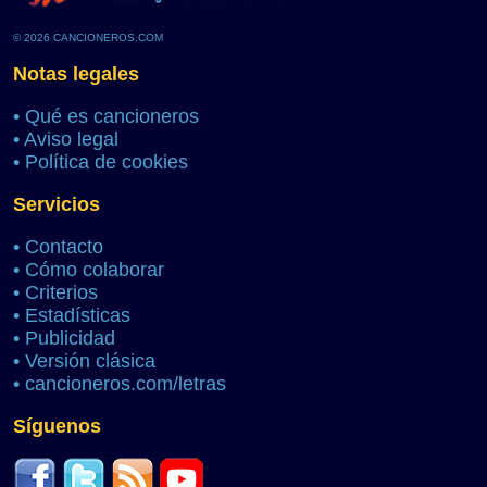
© 2026 CANCIONEROS.COM
Notas legales
•
Qué es cancioneros
•
Aviso legal
•
Política de cookies
Servicios
•
Contacto
•
Cómo colaborar
•
Criterios
•
Estadísticas
•
Publicidad
•
Versión clásica
•
cancioneros.com/letras
Síguenos