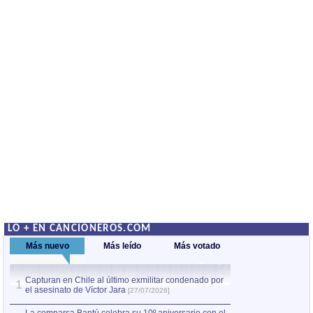
LO + EN CANCIONEROS.COM
Más nuevo
Más leído
Más votado
Capturan en Chile al último exmilitar condenado por
La comparsa Bantú
1
el asesinato de Víctor Jara
mayor desfile de
1
[27/07/2026]
hecho fuera de U
por Manel Gausachs