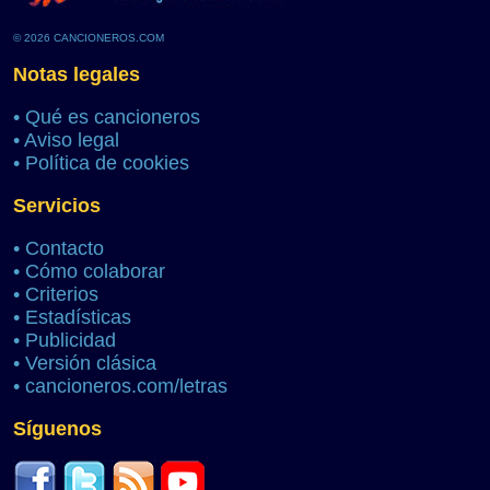
© 2026 CANCIONEROS.COM
Notas legales
•
Qué es cancioneros
•
Aviso legal
•
Política de cookies
Servicios
•
Contacto
•
Cómo colaborar
•
Criterios
•
Estadísticas
•
Publicidad
•
Versión clásica
•
cancioneros.com/letras
Síguenos