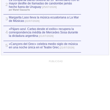
La comparsa Bantú celebra su 10º aniversario con el
mayor desfile de llamadas de candombe jamás
2
Capturan en Chile
2
hecho fuera de Uruguay
[25/07/2026]
el asesinato de Ví
por Manel Gausachs
Margarita Laso lleva la música ecuatoriana a La Mar
3
de Músicas
[22/07/2026]
«Pájaro azul. Cartas desde el exilio» recupera la
4
correspondencia inédita de Mercedes Sosa durante
la dictadura argentina
[21/07/2026]
«Cançons del Grec» celebra medio siglo de música
5
en una noche única en el Teatre Grec
[21/07/2026]
PUBLICIDAD