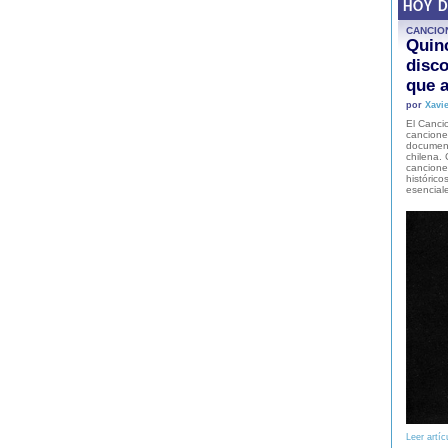
HOY 
CANCIO
Quinc
disco
que a
por
Xavie
El Cancio
cancione
document
chilena. 
canciones
histórico
esencial
Leer artíc