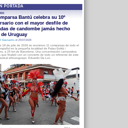
EN PORTADA
MBE
mparsa Bantú celebra su 10º
rsario con el mayor desfile de
adas de candombe jamás hecho
a de Uruguay
l Gausachs
el 25/07/2026
o 18 de julio de 2026 se reunieron 11 comparsas de todo el
o español en la pequeña localidad de Palau-Solità i
s, a 25 km de Barcelona. Una concentración carnavalera
 que finalizó con un concierto de todo un referente de este
usical afrouruguayo, Eduardo Da Luz.