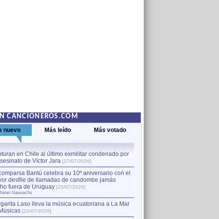
EN CANCIONEROS.COM
s nuevo
Más leído
Más votado
turan en Chile al último exmilitar condenado por
La comparsa Bantú celebra s
asesinato de Víctor Jara
mayor desfile de llamadas
1
[27/07/2026]
hecho fuera de Uruguay
[25
comparsa Bantú celebra su 10º aniversario con el
por Manel Gausachs
or desfile de llamadas de candombe jamás
Capturan en Chile al último
2
ho fuera de Uruguay
[25/07/2026]
el asesinato de Víctor Jara
[
Manel Gausachs
garita Laso lleva la música ecuatoriana a La Mar
Músicas
[22/07/2026]