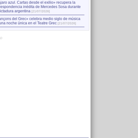
jaro azul. Cartas desde el exilio» recupera la
respondencia inédita de Mercedes Sosa durante
dictadura argentina
[21/07/2026]
nçons del Grec» celebra medio siglo de música
una noche única en el Teatre Grec
[21/07/2026]
AD