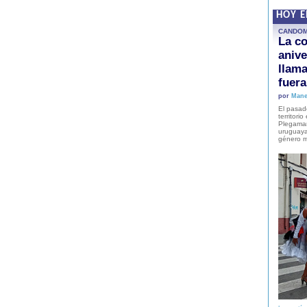
HOY 
CANDO
La co
anive
llam
fuer
por
Mane
El pasad
territori
Plegaman
uruguaya
género m