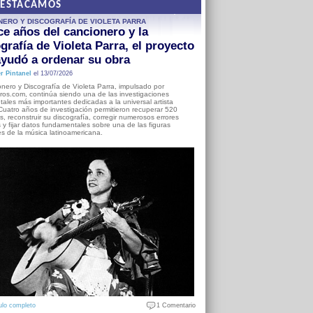
DESTACAMOS
NERO Y DISCOGRAFÍA DE VIOLETA PARRA
e años del cancionero y la
grafía de Violeta Parra, el proyecto
yudó a ordenar su obra
r Pintanel
el 13/07/2026
nero y Discografía de Violeta Parra, impulsado por
ros.com, continúa siendo una de las investigaciones
ales más importantes dedicadas a la universal artista
Cuatro años de investigación permitieron recuperar 520
, reconstruir su discografía, corregir numerosos errores
s y fijar datos fundamentales sobre una de las figuras
es de la música latinoamericana.
ulo completo
1 Comentario