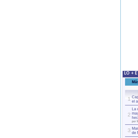
LO + 
Má
Cap
1
el 
La 
may
2
hec
por 
Mar
3
de 