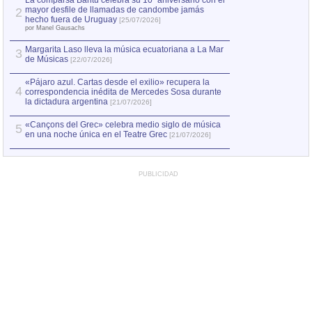
La comparsa Bantú celebra su 10º aniversario con el
mayor desfile de llamadas de candombe jamás
2
Capturan en Chile
2
hecho fuera de Uruguay
[25/07/2026]
el asesinato de Ví
por Manel Gausachs
Margarita Laso lleva la música ecuatoriana a La Mar
3
de Músicas
[22/07/2026]
«Pájaro azul. Cartas desde el exilio» recupera la
4
correspondencia inédita de Mercedes Sosa durante
la dictadura argentina
[21/07/2026]
«Cançons del Grec» celebra medio siglo de música
5
en una noche única en el Teatre Grec
[21/07/2026]
PUBLICIDAD