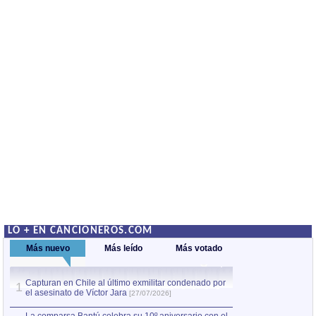
LO + EN CANCIONEROS.COM
Más nuevo
Más leído
Más votado
Capturan en Chile al último exmilitar condenado por
La comparsa Bantú
1
el asesinato de Víctor Jara
mayor desfile de
1
[27/07/2026]
hecho fuera de U
por Manel Gausachs