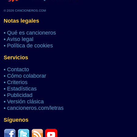
© 2026 CANCIONEROS.COM
Notas legales
•
Qué es cancioneros
•
Aviso legal
•
Política de cookies
Servicios
•
Contacto
•
Cómo colaborar
•
Criterios
•
Estadísticas
•
Publicidad
•
Versión clásica
•
cancioneros.com/letras
Síguenos