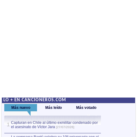
LO + EN CANCIONEROS.COM
Más nuevo
Más leído
Más votado
Capturan en Chile al último exmilitar condenado por
La comparsa Bantú
1
el asesinato de Víctor Jara
mayor desfile de
1
[27/07/2026]
hecho fuera de U
por Manel Gausachs