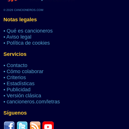
© 2026 CANCIONEROS.COM
Notas legales
•
Qué es cancioneros
•
Aviso legal
•
Política de cookies
Servicios
•
Contacto
•
Cómo colaborar
•
Criterios
•
Estadísticas
•
Publicidad
•
Versión clásica
•
cancioneros.com/letras
Síguenos