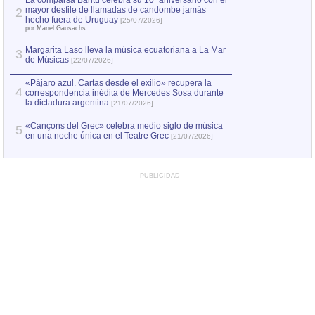
La comparsa Bantú celebra su 10º aniversario con el
mayor desfile de llamadas de candombe jamás
2
Capturan en Chile
2
hecho fuera de Uruguay
[25/07/2026]
el asesinato de Ví
por Manel Gausachs
Margarita Laso lleva la música ecuatoriana a La Mar
Margarita Laso ll
3
3
de Músicas
de Músicas
[22/07/2026]
[22/07
«Pájaro azul. Cartas desde el exilio» recupera la
4
correspondencia inédita de Mercedes Sosa durante
la dictadura argentina
[21/07/2026]
«Cançons del Grec» celebra medio siglo de música
5
en una noche única en el Teatre Grec
[21/07/2026]
PUBLICIDAD