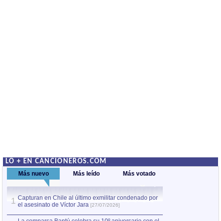
LO + EN CANCIONEROS.COM
Más nuevo
Más leído
Más votado
Capturan en Chile al último exmilitar condenado por
La comparsa Bantú
1
el asesinato de Víctor Jara
mayor desfile de
1
[27/07/2026]
hecho fuera de U
por Manel Gausachs