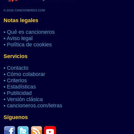
© 2026 CANCIONEROS.COM
Notas legales
•
Qué es cancioneros
•
Aviso legal
•
Política de cookies
Servicios
•
Contacto
•
Cómo colaborar
•
Criterios
•
Estadísticas
•
Publicidad
•
Versión clásica
•
cancioneros.com/letras
Síguenos