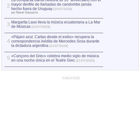
La comparsa Bantú celebra su 10º aniversario con el
mayor desfile de llamadas de candombe jamás
2
Capturan en Chile
2
hecho fuera de Uruguay
[25/07/2026]
el asesinato de Ví
por Manel Gausachs
Margarita Laso lleva la música ecuatoriana a La Mar
3
de Músicas
[22/07/2026]
«Pájaro azul. Cartas desde el exilio» recupera la
4
correspondencia inédita de Mercedes Sosa durante
la dictadura argentina
[21/07/2026]
«Cançons del Grec» celebra medio siglo de música
5
en una noche única en el Teatre Grec
[21/07/2026]
PUBLICIDAD