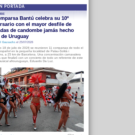
EN PORTADA
MBE
mparsa Bantú celebra su 10º
rsario con el mayor desfile de
adas de candombe jamás hecho
a de Uruguay
l Gausachs
el 25/07/2026
o 18 de julio de 2026 se reunieron 11 comparsas de todo el
o español en la pequeña localidad de Palau-Solità i
s, a 25 km de Barcelona. Una concentración carnavalera
 que finalizó con un concierto de todo un referente de este
usical afrouruguayo, Eduardo Da Luz.