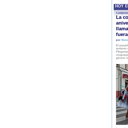
HOY 
CANDO
La co
anive
llam
fuer
por
Mane
El pasad
territori
Plegaman
uruguaya
género m