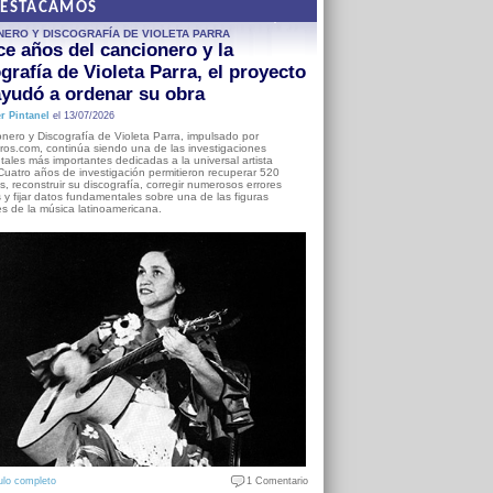
DESTACAMOS
NERO Y DISCOGRAFÍA DE VIOLETA PARRA
e años del cancionero y la
grafía de Violeta Parra, el proyecto
yudó a ordenar su obra
r Pintanel
el 13/07/2026
nero y Discografía de Violeta Parra, impulsado por
ros.com, continúa siendo una de las investigaciones
ales más importantes dedicadas a la universal artista
Cuatro años de investigación permitieron recuperar 520
, reconstruir su discografía, corregir numerosos errores
s y fijar datos fundamentales sobre una de las figuras
es de la música latinoamericana.
ulo completo
1 Comentario