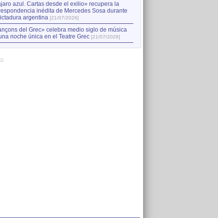
jaro azul. Cartas desde el exilio» recupera la
respondencia inédita de Mercedes Sosa durante
dictadura argentina
[21/07/2026]
nçons del Grec» celebra medio siglo de música
una noche única en el Teatre Grec
[21/07/2026]
AD