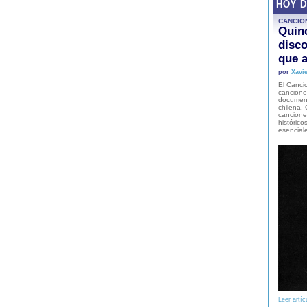
HOY 
CANCIO
Quinc
disco
que a
por
Xavie
El Cancio
cancione
document
chilena. 
canciones
histórico
esencial
Leer artíc