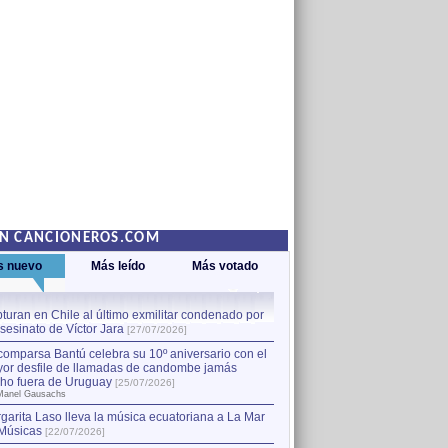
EN CANCIONEROS.COM
s nuevo
Más leído
Más votado
turan en Chile al último exmilitar condenado por
La comparsa Bantú celebra s
asesinato de Víctor Jara
mayor desfile de llamadas
1
[27/07/2026]
hecho fuera de Uruguay
[25
comparsa Bantú celebra su 10º aniversario con el
por Manel Gausachs
or desfile de llamadas de candombe jamás
Capturan en Chile al último
2
ho fuera de Uruguay
[25/07/2026]
el asesinato de Víctor Jara
[
Manel Gausachs
garita Laso lleva la música ecuatoriana a La Mar
Músicas
[22/07/2026]