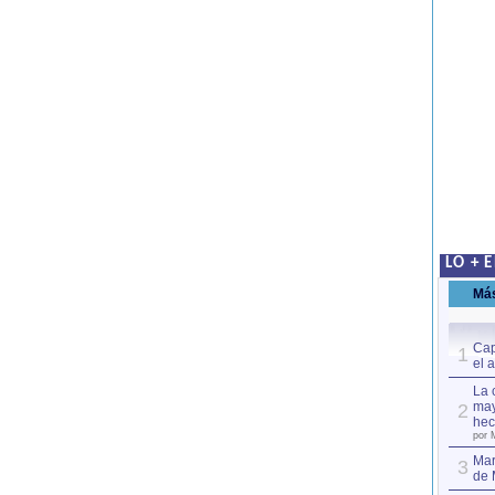
LO + 
Má
Cap
1
el 
La 
may
2
hec
por 
Mar
3
de 