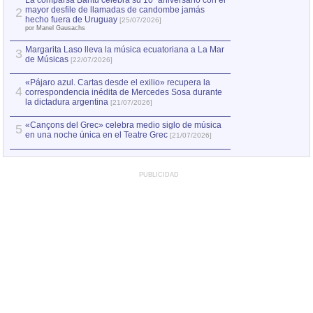
La comparsa Bantú celebra su 10º aniversario con el
mayor desfile de llamadas de candombe jamás
2
Capturan en Chile
2
hecho fuera de Uruguay
[25/07/2026]
el asesinato de Ví
por Manel Gausachs
Margarita Laso lleva la música ecuatoriana a La Mar
3
de Músicas
[22/07/2026]
«Pájaro azul. Cartas desde el exilio» recupera la
4
correspondencia inédita de Mercedes Sosa durante
la dictadura argentina
[21/07/2026]
«Cançons del Grec» celebra medio siglo de música
5
en una noche única en el Teatre Grec
[21/07/2026]
PUBLICIDAD