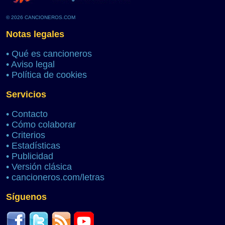
© 2026 CANCIONEROS.COM
Notas legales
•
Qué es cancioneros
•
Aviso legal
•
Política de cookies
Servicios
•
Contacto
•
Cómo colaborar
•
Criterios
•
Estadísticas
•
Publicidad
•
Versión clásica
•
cancioneros.com/letras
Síguenos