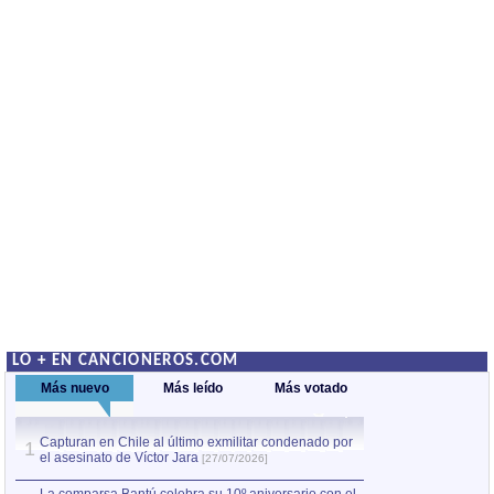
LO + EN CANCIONEROS.COM
Más nuevo
Más leído
Más votado
Capturan en Chile al último exmilitar condenado por
La comparsa Bantú
1
el asesinato de Víctor Jara
mayor desfile de
1
[27/07/2026]
hecho fuera de U
por Manel Gausachs