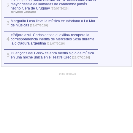
La comparsa Bantú celebra su 10º aniversario con el
mayor desfile de llamadas de candombe jamás
2
Capturan en Chile
2
hecho fuera de Uruguay
[25/07/2026]
el asesinato de Ví
por Manel Gausachs
Margarita Laso lleva la música ecuatoriana a La Mar
3
de Músicas
[22/07/2026]
«Pájaro azul. Cartas desde el exilio» recupera la
4
correspondencia inédita de Mercedes Sosa durante
la dictadura argentina
[21/07/2026]
«Cançons del Grec» celebra medio siglo de música
5
en una noche única en el Teatre Grec
[21/07/2026]
PUBLICIDAD