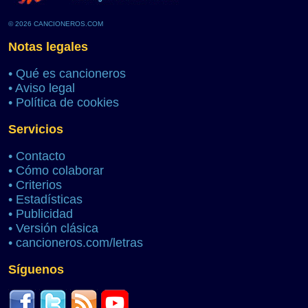
© 2026 CANCIONEROS.COM
Notas legales
•
Qué es cancioneros
•
Aviso legal
•
Política de cookies
Servicios
•
Contacto
•
Cómo colaborar
•
Criterios
•
Estadísticas
•
Publicidad
•
Versión clásica
•
cancioneros.com/letras
Síguenos