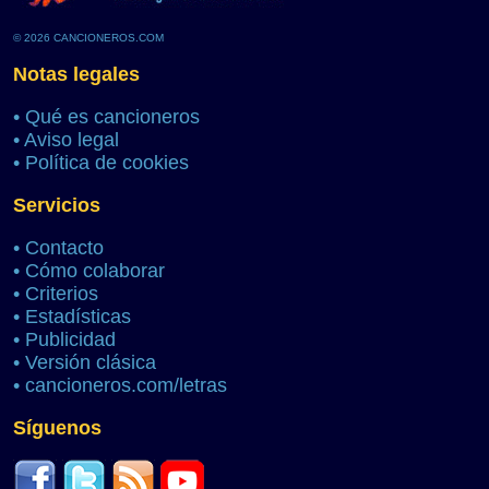
© 2026 CANCIONEROS.COM
Notas legales
•
Qué es cancioneros
•
Aviso legal
•
Política de cookies
Servicios
•
Contacto
•
Cómo colaborar
•
Criterios
•
Estadísticas
•
Publicidad
•
Versión clásica
•
cancioneros.com/letras
Síguenos