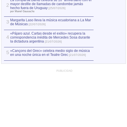
La comparsa Bantú celebra su 10º aniversario con el
mayor desfile de llamadas de candombe jamás
2
Capturan en Chile
2
hecho fuera de Uruguay
[25/07/2026]
el asesinato de Ví
por Manel Gausachs
Margarita Laso lleva la música ecuatoriana a La Mar
3
de Músicas
[22/07/2026]
«Pájaro azul. Cartas desde el exilio» recupera la
4
correspondencia inédita de Mercedes Sosa durante
la dictadura argentina
[21/07/2026]
«Cançons del Grec» celebra medio siglo de música
5
en una noche única en el Teatre Grec
[21/07/2026]
PUBLICIDAD