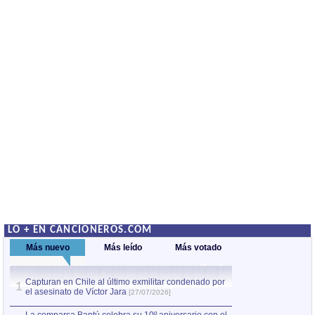
LO + EN CANCIONEROS.COM
Más nuevo
Más leído
Más votado
Capturan en Chile al último exmilitar condenado por
La comparsa Bantú
1
el asesinato de Víctor Jara
mayor desfile de
1
[27/07/2026]
hecho fuera de U
por Manel Gausachs