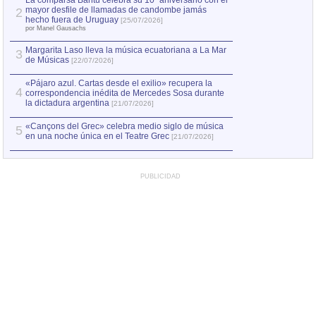
La comparsa Bantú celebra su 10º aniversario con el
mayor desfile de llamadas de candombe jamás
2
Capturan en Chile
2
hecho fuera de Uruguay
[25/07/2026]
el asesinato de Ví
por Manel Gausachs
Margarita Laso lleva la música ecuatoriana a La Mar
3
de Músicas
[22/07/2026]
«Pájaro azul. Cartas desde el exilio» recupera la
4
correspondencia inédita de Mercedes Sosa durante
la dictadura argentina
[21/07/2026]
«Cançons del Grec» celebra medio siglo de música
5
en una noche única en el Teatre Grec
[21/07/2026]
PUBLICIDAD