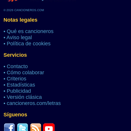
© 2026 CANCIONEROS.COM
Notas legales
•
Qué es cancioneros
•
Aviso legal
•
Política de cookies
Servicios
•
Contacto
•
Cómo colaborar
•
Criterios
•
Estadísticas
•
Publicidad
•
Versión clásica
•
cancioneros.com/letras
Síguenos