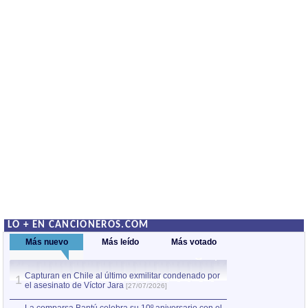
LO + EN CANCIONEROS.COM
Más nuevo
Más leído
Más votado
Capturan en Chile al último exmilitar condenado por
La comparsa Bantú
1
el asesinato de Víctor Jara
mayor desfile de
1
[27/07/2026]
hecho fuera de U
por Manel Gausachs