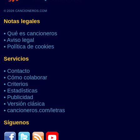
© 2026 CANCIONEROS.COM
Notas legales
•
Qué es cancioneros
•
Aviso legal
•
Política de cookies
Servicios
•
Contacto
•
Cómo colaborar
•
Criterios
•
Estadísticas
•
Publicidad
•
Versión clásica
•
cancioneros.com/letras
Síguenos