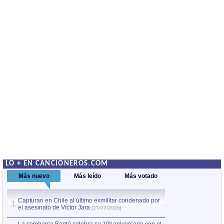
LO + EN CANCIONEROS.COM
Más nuevo
Más leído
Más votado
Capturan en Chile al último exmilitar condenado por
La comparsa Bantú
1
el asesinato de Víctor Jara
mayor desfile de
1
[27/07/2026]
hecho fuera de U
por Manel Gausachs