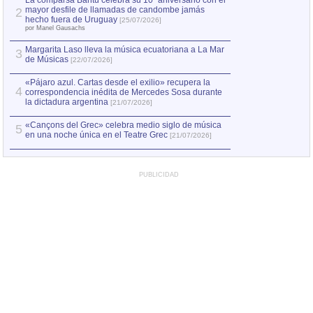
La comparsa Bantú celebra su 10º aniversario con el
mayor desfile de llamadas de candombe jamás
2
Capturan en Chile
2
hecho fuera de Uruguay
[25/07/2026]
el asesinato de Ví
por Manel Gausachs
Margarita Laso lleva la música ecuatoriana a La Mar
3
de Músicas
[22/07/2026]
«Pájaro azul. Cartas desde el exilio» recupera la
4
correspondencia inédita de Mercedes Sosa durante
la dictadura argentina
[21/07/2026]
«Cançons del Grec» celebra medio siglo de música
5
en una noche única en el Teatre Grec
[21/07/2026]
PUBLICIDAD