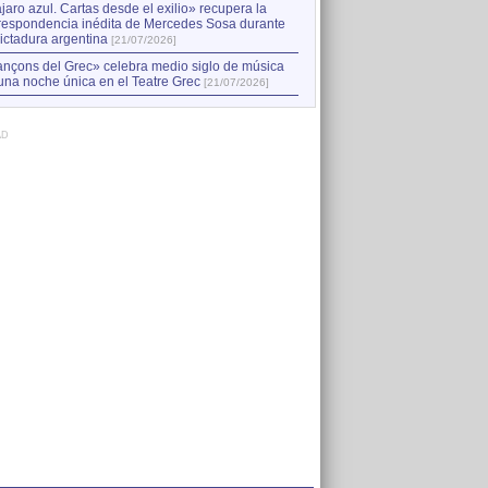
jaro azul. Cartas desde el exilio» recupera la
respondencia inédita de Mercedes Sosa durante
dictadura argentina
[21/07/2026]
nçons del Grec» celebra medio siglo de música
una noche única en el Teatre Grec
[21/07/2026]
AD