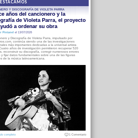
DESTACAMOS
NERO Y DISCOGRAFÍA DE VIOLETA PARRA
e años del cancionero y la
grafía de Violeta Parra, el proyecto
yudó a ordenar su obra
r Pintanel
el 13/07/2026
nero y Discografía de Violeta Parra, impulsado por
ros.com, continúa siendo una de las investigaciones
ales más importantes dedicadas a la universal artista
Cuatro años de investigación permitieron recuperar 520
, reconstruir su discografía, corregir numerosos errores
s y fijar datos fundamentales sobre una de las figuras
es de la música latinoamericana.
ulo completo
1 Comentario