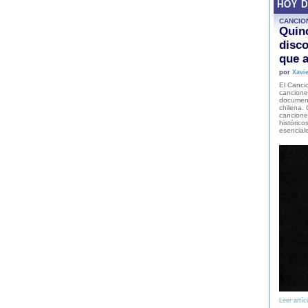
HOY 
CANCIO
Quinc
disco
que a
por
Xavie
El Cancio
cancione
document
chilena. 
canciones
histórico
esencial
Leer artíc