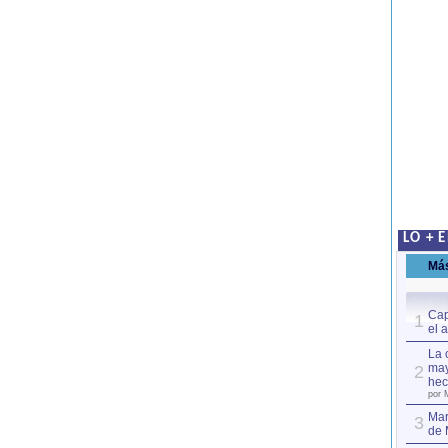
LO + 
Má
Cap
1
el 
La 
may
2
hec
por 
Mar
3
de 