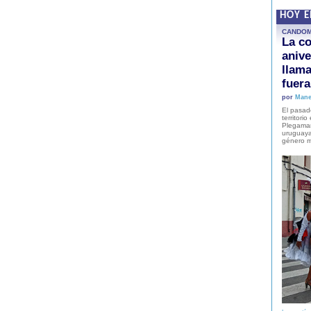
HOY 
CANDO
La co
anive
llam
fuer
por
Mane
El pasad
territori
Plegaman
uruguaya
género m