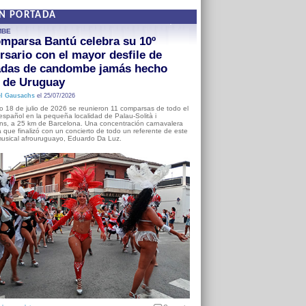
EN PORTADA
MBE
mparsa Bantú celebra su 10º
rsario con el mayor desfile de
adas de candombe jamás hecho
a de Uruguay
l Gausachs
el 25/07/2026
o 18 de julio de 2026 se reunieron 11 comparsas de todo el
o español en la pequeña localidad de Palau-Solità i
s, a 25 km de Barcelona. Una concentración carnavalera
 que finalizó con un concierto de todo un referente de este
usical afrouruguayo, Eduardo Da Luz.