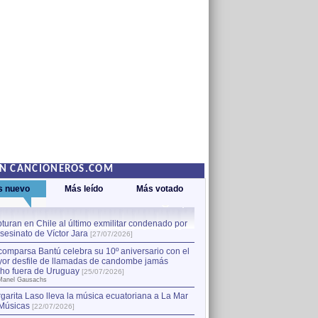
EN CANCIONEROS.COM
s nuevo
Más leído
Más votado
turan en Chile al último exmilitar condenado por
La comparsa Bantú celebra s
asesinato de Víctor Jara
mayor desfile de llamadas
1
[27/07/2026]
hecho fuera de Uruguay
[25
comparsa Bantú celebra su 10º aniversario con el
por Manel Gausachs
or desfile de llamadas de candombe jamás
Capturan en Chile al último
2
ho fuera de Uruguay
[25/07/2026]
el asesinato de Víctor Jara
[
Manel Gausachs
garita Laso lleva la música ecuatoriana a La Mar
Músicas
[22/07/2026]