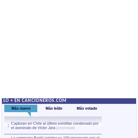
LO + EN CANCIONEROS.COM
Más nuevo
Más leído
Más votado
Capturan en Chile al último exmilitar condenado por
La comparsa Bantú
1
el asesinato de Víctor Jara
mayor desfile de
1
[27/07/2026]
hecho fuera de U
por Manel Gausachs