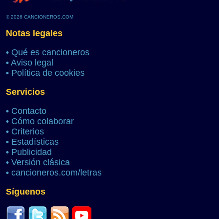
© 2026 CANCIONEROS.COM
Notas legales
•
Qué es cancioneros
•
Aviso legal
•
Política de cookies
Servicios
•
Contacto
•
Cómo colaborar
•
Criterios
•
Estadísticas
•
Publicidad
•
Versión clásica
•
cancioneros.com/letras
Síguenos