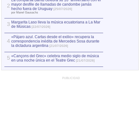
La comparsa Bantú celebra su 10º aniversario con el
mayor desfile de llamadas de candombe jamás
2
Capturan en Chile
2
hecho fuera de Uruguay
[25/07/2026]
el asesinato de Ví
por Manel Gausachs
Margarita Laso lleva la música ecuatoriana a La Mar
3
de Músicas
[22/07/2026]
«Pájaro azul. Cartas desde el exilio» recupera la
4
correspondencia inédita de Mercedes Sosa durante
la dictadura argentina
[21/07/2026]
«Cançons del Grec» celebra medio siglo de música
5
en una noche única en el Teatre Grec
[21/07/2026]
PUBLICIDAD