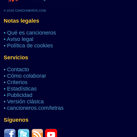
© 2026 CANCIONEROS.COM
Notas legales
•
Qué es cancioneros
•
Aviso legal
•
Política de cookies
Servicios
•
Contacto
•
Cómo colaborar
•
Criterios
•
Estadísticas
•
Publicidad
•
Versión clásica
•
cancioneros.com/letras
Síguenos