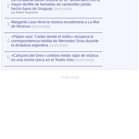
La comparsa Bantú celebra su 10º aniversario con el
mayor desfile de llamadas de candombe jamás
2
Capturan en Chile
2
hecho fuera de Uruguay
[25/07/2026]
el asesinato de Ví
por Manel Gausachs
Margarita Laso lleva la música ecuatoriana a La Mar
3
de Músicas
[22/07/2026]
«Pájaro azul. Cartas desde el exilio» recupera la
4
correspondencia inédita de Mercedes Sosa durante
la dictadura argentina
[21/07/2026]
«Cançons del Grec» celebra medio siglo de música
5
en una noche única en el Teatre Grec
[21/07/2026]
PUBLICIDAD