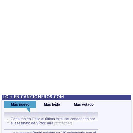
LO + EN CANCIONEROS.COM
Más nuevo
Más leído
Más votado
Capturan en Chile al último exmilitar condenado por
La comparsa Bantú
1
el asesinato de Víctor Jara
mayor desfile de
1
[27/07/2026]
hecho fuera de U
por Manel Gausachs