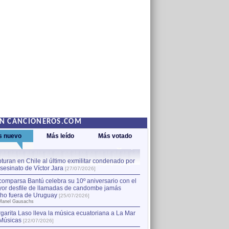
EN CANCIONEROS.COM
s nuevo
Más leído
Más votado
turan en Chile al último exmilitar condenado por
La comparsa Bantú celebra s
asesinato de Víctor Jara
mayor desfile de llamadas
1
[27/07/2026]
hecho fuera de Uruguay
[25
comparsa Bantú celebra su 10º aniversario con el
por Manel Gausachs
or desfile de llamadas de candombe jamás
Capturan en Chile al último
2
ho fuera de Uruguay
[25/07/2026]
el asesinato de Víctor Jara
[
Manel Gausachs
garita Laso lleva la música ecuatoriana a La Mar
Margarita Laso lleva la mús
3
Músicas
de Músicas
[22/07/2026]
[22/07/2026]