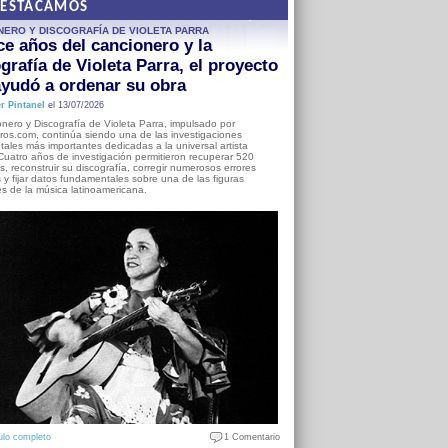
DESTACAMOS
NERO Y DISCOGRAFÍA DE VIOLETA PARRA
e años del cancionero y la
grafía de Violeta Parra, el proyecto
yudó a ordenar su obra
r Pintanel
el 13/07/2026
nero y Discografía de Violeta Parra, impulsado por
ros.com, continúa siendo una de las investigaciones
ales más importantes dedicadas a la universal artista
Cuatro años de investigación permitieron recuperar 520
, reconstruir su discografía, corregir numerosos errores
s y fijar datos fundamentales sobre una de las figuras
es de la música latinoamericana.
ulo completo
1 Comentario