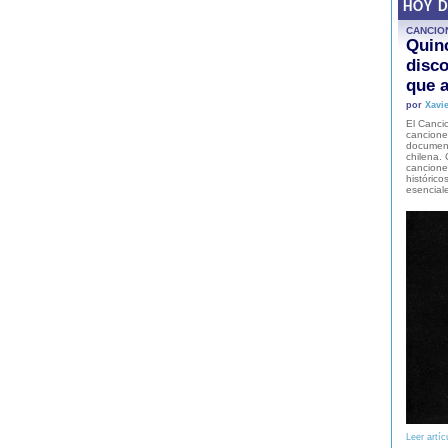
HOY 
CANCIO
Quinc
disco
que a
por
Xavie
El Cancio
cancione
document
chilena. 
canciones
histórico
esencial
Leer artíc