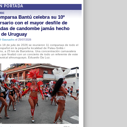
EN PORTADA
MBE
mparsa Bantú celebra su 10º
rsario con el mayor desfile de
adas de candombe jamás hecho
a de Uruguay
l Gausachs
el 25/07/2026
o 18 de julio de 2026 se reunieron 11 comparsas de todo el
o español en la pequeña localidad de Palau-Solità i
s, a 25 km de Barcelona. Una concentración carnavalera
 que finalizó con un concierto de todo un referente de este
usical afrouruguayo, Eduardo Da Luz.