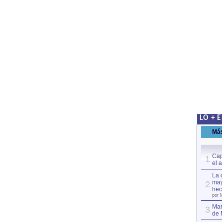
LO + 
Má
Cap
1
el 
La 
may
2
hec
por 
Mar
3
de 