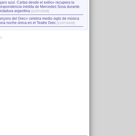
jaro azul. Cartas desde el exilio» recupera la
respondencia inédita de Mercedes Sosa durante
dictadura argentina
[21/07/2026]
nçons del Grec» celebra medio siglo de música
una noche única en el Teatre Grec
[21/07/2026]
AD