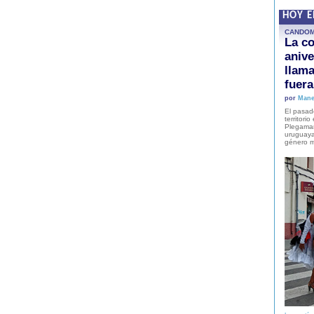
HOY 
CANDO
La co
anive
llam
fuer
por
Mane
El pasad
territori
Plegaman
uruguaya
género m