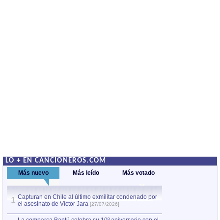
LO + EN CANCIONEROS.COM
Más nuevo
Más leído
Más votado
Capturan en Chile al último exmilitar condenado por
La comparsa Bantú
1
el asesinato de Víctor Jara
mayor desfile de
1
[27/07/2026]
hecho fuera de U
por Manel Gausachs