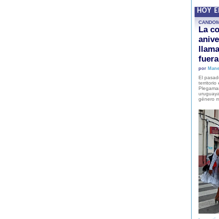
HOY 
CANDO
La co
anive
llam
fuer
por
Mane
El pasad
territori
Plegaman
uruguaya
género m