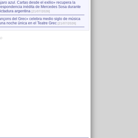
jaro azul. Cartas desde el exilio» recupera la
respondencia inédita de Mercedes Sosa durante
dictadura argentina
[21/07/2026]
nçons del Grec» celebra medio siglo de música
una noche única en el Teatre Grec
[21/07/2026]
AD