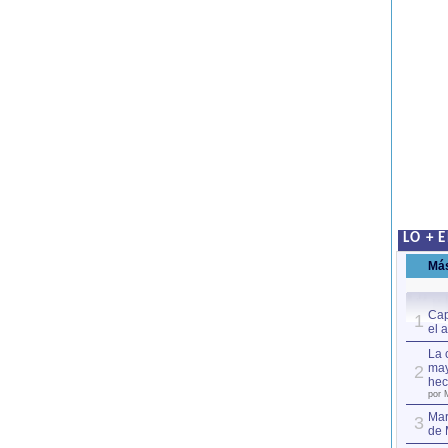
LO + 
Má
Cap
1
el 
La 
may
2
hec
por 
Mar
3
de 