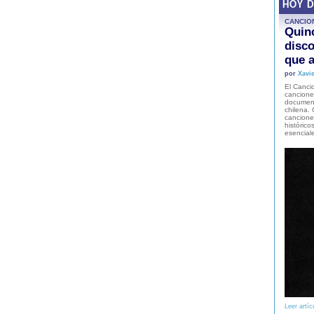
HOY 
CANCIO
Quinc
disco
que a
por
Xavie
El Cancio
cancione
document
chilena. 
canciones
histórico
esencial
Leer artíc