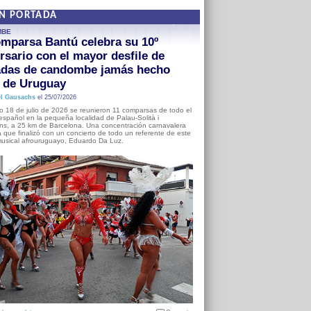
EN PORTADA
MBE
mparsa Bantú celebra su 10º
rsario con el mayor desfile de
adas de candombe jamás hecho
a de Uruguay
l Gausachs
el 25/07/2026
o 18 de julio de 2026 se reunieron 11 comparsas de todo el
o español en la pequeña localidad de Palau-Solità i
s, a 25 km de Barcelona. Una concentración carnavalera
 que finalizó con un concierto de todo un referente de este
usical afrouruguayo, Eduardo Da Luz.