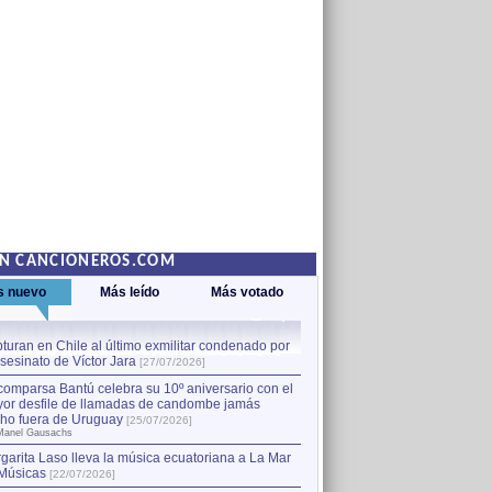
EN CANCIONEROS.COM
s nuevo
Más leído
Más votado
turan en Chile al último exmilitar condenado por
La comparsa Bantú celebra s
asesinato de Víctor Jara
mayor desfile de llamadas
1
[27/07/2026]
hecho fuera de Uruguay
[25
comparsa Bantú celebra su 10º aniversario con el
por Manel Gausachs
or desfile de llamadas de candombe jamás
Capturan en Chile al último
2
ho fuera de Uruguay
[25/07/2026]
el asesinato de Víctor Jara
[
Manel Gausachs
garita Laso lleva la música ecuatoriana a La Mar
Músicas
[22/07/2026]