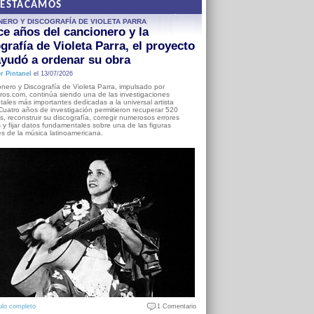
DESTACAMOS
NERO Y DISCOGRAFÍA DE VIOLETA PARRA
e años del cancionero y la
grafía de Violeta Parra, el proyecto
yudó a ordenar su obra
r Pintanel
el 13/07/2026
nero y Discografía de Violeta Parra, impulsado por
ros.com, continúa siendo una de las investigaciones
ales más importantes dedicadas a la universal artista
Cuatro años de investigación permitieron recuperar 520
, reconstruir su discografía, corregir numerosos errores
s y fijar datos fundamentales sobre una de las figuras
es de la música latinoamericana.
ulo completo
1 Comentario