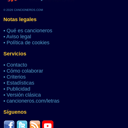
© 2026 CANCIONEROS.COM
Notas legales
•
Qué es cancioneros
•
Aviso legal
•
Política de cookies
Servicios
•
Contacto
•
Cómo colaborar
•
Criterios
•
Estadísticas
•
Publicidad
•
Versión clásica
•
cancioneros.com/letras
Síguenos