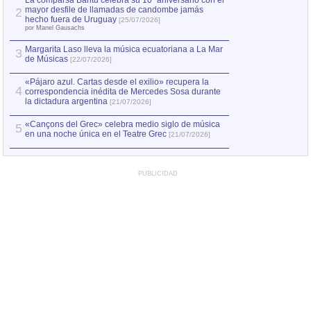
La comparsa Bantú celebra su 10º aniversario con el
mayor desfile de llamadas de candombe jamás
2
hecho fuera de Uruguay
[25/07/2026]
por Manel Gausachs
Margarita Laso lleva la música ecuatoriana a La Mar
3
de Músicas
[22/07/2026]
«Pájaro azul. Cartas desde el exilio» recupera la
4
correspondencia inédita de Mercedes Sosa durante
la dictadura argentina
[21/07/2026]
«Cançons del Grec» celebra medio siglo de música
5
en una noche única en el Teatre Grec
[21/07/2026]
PUBLICIDAD