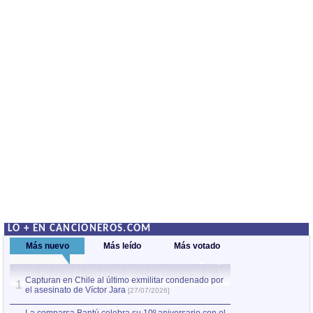
LO + EN CANCIONEROS.COM
Más nuevo
Más leído
Más votado
Capturan en Chile al último exmilitar condenado por
Capturan en Chile
1
1
el asesinato de Víctor Jara
el asesinato de Ví
[27/07/2026]