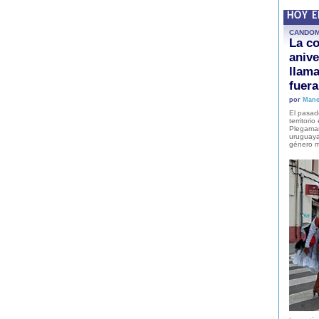
HOY 
CANDO
La co
anive
llam
fuer
por
Mane
El pasad
territori
Plegaman
uruguaya
género m