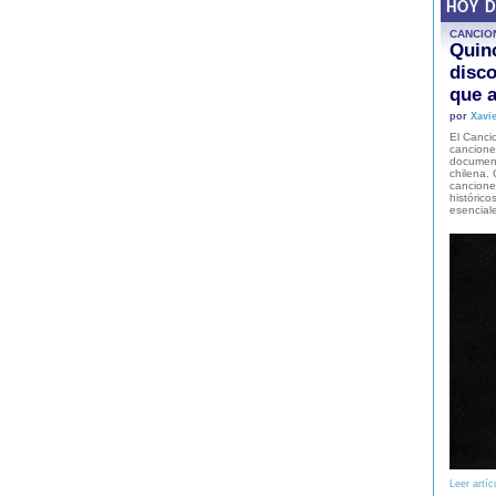
HOY 
CANCIO
Quinc
disco
que a
por
Xavie
El Cancio
cancione
document
chilena. 
canciones
histórico
esencial
Leer artíc