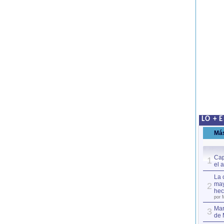
LO + 
Má
Cap
1
el 
La 
may
2
hec
por 
Mar
3
de 