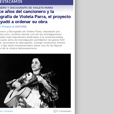
DESTACAMOS
NERO Y DISCOGRAFÍA DE VIOLETA PARRA
e años del cancionero y la
grafía de Violeta Parra, el proyecto
yudó a ordenar su obra
r Pintanel
el 13/07/2026
nero y Discografía de Violeta Parra, impulsado por
ros.com, continúa siendo una de las investigaciones
ales más importantes dedicadas a la universal artista
Cuatro años de investigación permitieron recuperar 520
, reconstruir su discografía, corregir numerosos errores
s y fijar datos fundamentales sobre una de las figuras
es de la música latinoamericana.
ulo completo
1 Comentario