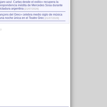
jaro azul. Cartas desde el exilio» recupera la
respondencia inédita de Mercedes Sosa durante
dictadura argentina
[21/07/2026]
nçons del Grec» celebra medio siglo de música
una noche única en el Teatre Grec
[21/07/2026]
AD