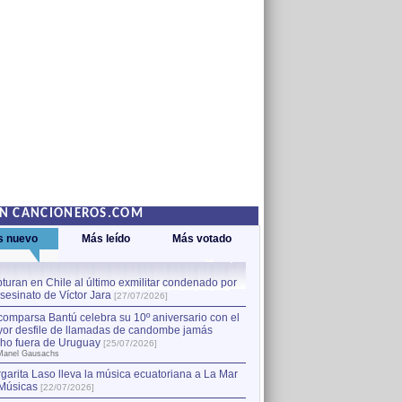
EN CANCIONEROS.COM
s nuevo
Más leído
Más votado
turan en Chile al último exmilitar condenado por
La comparsa Bantú celebra s
asesinato de Víctor Jara
mayor desfile de llamadas
1
[27/07/2026]
hecho fuera de Uruguay
[25
comparsa Bantú celebra su 10º aniversario con el
por Manel Gausachs
or desfile de llamadas de candombe jamás
Capturan en Chile al último
2
ho fuera de Uruguay
[25/07/2026]
el asesinato de Víctor Jara
[
Manel Gausachs
garita Laso lleva la música ecuatoriana a La Mar
Músicas
[22/07/2026]