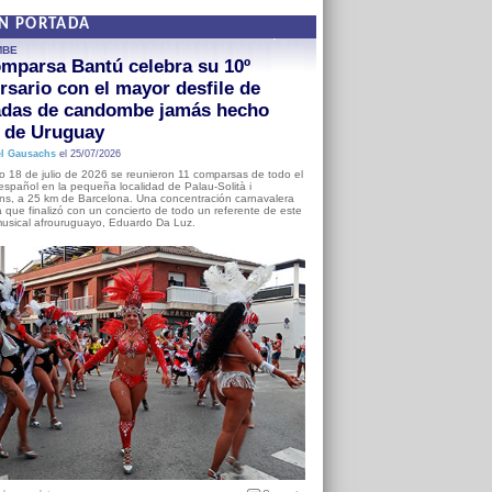
EN PORTADA
MBE
mparsa Bantú celebra su 10º
rsario con el mayor desfile de
adas de candombe jamás hecho
a de Uruguay
l Gausachs
el 25/07/2026
o 18 de julio de 2026 se reunieron 11 comparsas de todo el
o español en la pequeña localidad de Palau-Solità i
s, a 25 km de Barcelona. Una concentración carnavalera
 que finalizó con un concierto de todo un referente de este
usical afrouruguayo, Eduardo Da Luz.