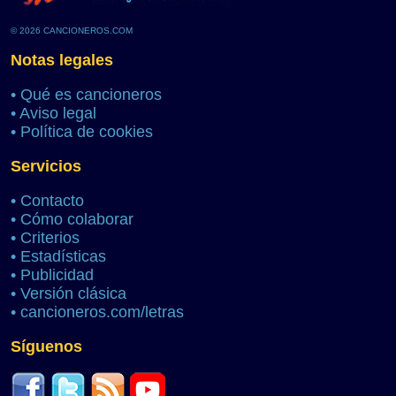
© 2026 CANCIONEROS.COM
Notas legales
•
Qué es cancioneros
•
Aviso legal
•
Política de cookies
Servicios
•
Contacto
•
Cómo colaborar
•
Criterios
•
Estadísticas
•
Publicidad
•
Versión clásica
•
cancioneros.com/letras
Síguenos