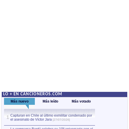
LO + EN CANCIONEROS.COM
Más nuevo
Más leído
Más votado
Capturan en Chile al último exmilitar condenado por
La comparsa Bantú
1
el asesinato de Víctor Jara
mayor desfile de
1
[27/07/2026]
hecho fuera de U
por Manel Gausachs