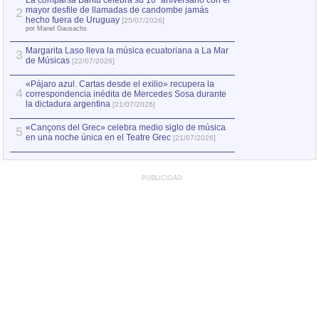
La comparsa Bantú celebra su 10º aniversario con el
mayor desfile de llamadas de candombe jamás
2
Capturan en Chile
2
hecho fuera de Uruguay
[25/07/2026]
el asesinato de Ví
por Manel Gausachs
Margarita Laso lleva la música ecuatoriana a La Mar
Margarita Laso ll
3
3
de Músicas
de Músicas
[22/07/2026]
[22/07
«Pájaro azul. Cartas desde el exilio» recupera la
4
correspondencia inédita de Mercedes Sosa durante
la dictadura argentina
[21/07/2026]
«Cançons del Grec» celebra medio siglo de música
5
en una noche única en el Teatre Grec
[21/07/2026]
PUBLICIDAD