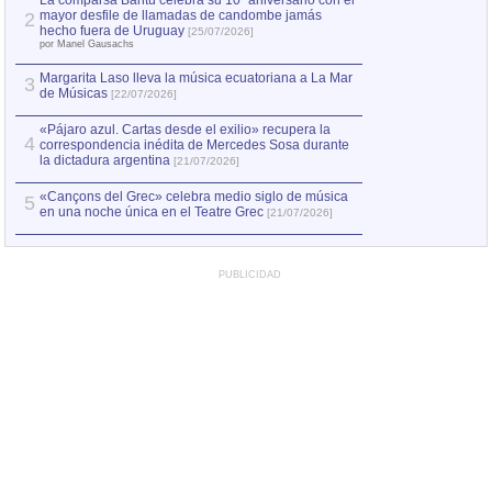
La comparsa Bantú celebra su 10º aniversario con el
mayor desfile de llamadas de candombe jamás
2
Capturan en Chile
2
hecho fuera de Uruguay
[25/07/2026]
el asesinato de Ví
por Manel Gausachs
Margarita Laso lleva la música ecuatoriana a La Mar
3
de Músicas
[22/07/2026]
«Pájaro azul. Cartas desde el exilio» recupera la
4
correspondencia inédita de Mercedes Sosa durante
la dictadura argentina
[21/07/2026]
«Cançons del Grec» celebra medio siglo de música
5
en una noche única en el Teatre Grec
[21/07/2026]
PUBLICIDAD