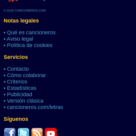
© 2026 CANCIONEROS.COM
Notas legales
•
Qué es cancioneros
•
Aviso legal
•
Política de cookies
Servicios
•
Contacto
•
Cómo colaborar
•
Criterios
•
Estadísticas
•
Publicidad
•
Versión clásica
•
cancioneros.com/letras
Síguenos