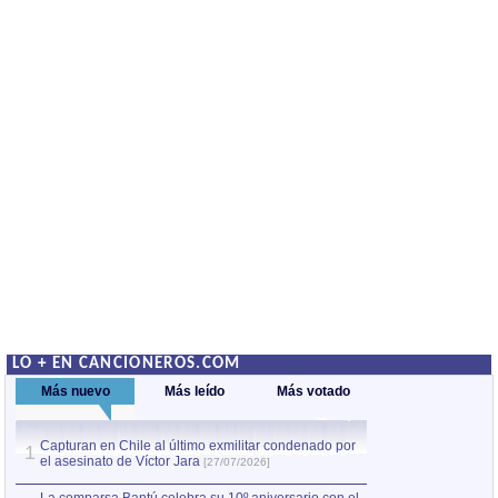
LO + EN CANCIONEROS.COM
Más nuevo
Más leído
Más votado
Capturan en Chile al último exmilitar condenado por
La comparsa Bantú
1
el asesinato de Víctor Jara
mayor desfile de
1
[27/07/2026]
hecho fuera de U
por Manel Gausachs