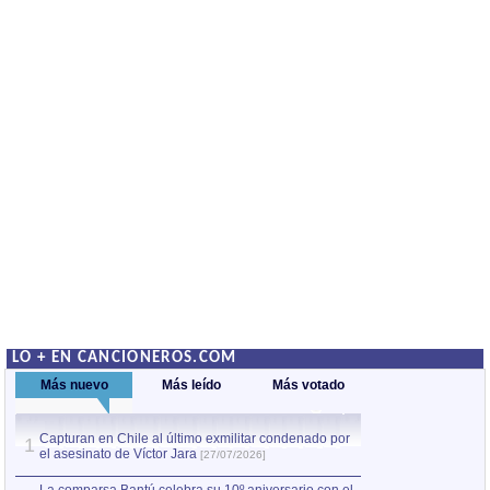
LO + EN CANCIONEROS.COM
Más nuevo
Más leído
Más votado
Capturan en Chile al último exmilitar condenado por
La comparsa Bantú
1
el asesinato de Víctor Jara
mayor desfile de
1
[27/07/2026]
hecho fuera de U
por Manel Gausachs