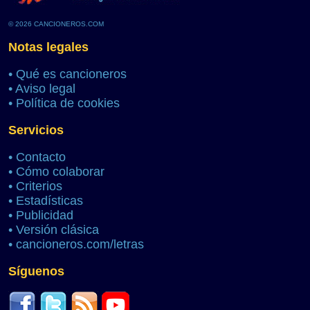
© 2026 CANCIONEROS.COM
Notas legales
•
Qué es cancioneros
•
Aviso legal
•
Política de cookies
Servicios
•
Contacto
•
Cómo colaborar
•
Criterios
•
Estadísticas
•
Publicidad
•
Versión clásica
•
cancioneros.com/letras
Síguenos