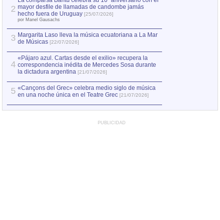
La comparsa Bantú celebra su 10º aniversario con el
mayor desfile de llamadas de candombe jamás
2
Capturan en Chile
2
hecho fuera de Uruguay
[25/07/2026]
el asesinato de Ví
por Manel Gausachs
Margarita Laso lleva la música ecuatoriana a La Mar
Margarita Laso ll
3
3
de Músicas
de Músicas
[22/07/2026]
[22/07
«Pájaro azul. Cartas desde el exilio» recupera la
4
correspondencia inédita de Mercedes Sosa durante
la dictadura argentina
[21/07/2026]
«Cançons del Grec» celebra medio siglo de música
5
en una noche única en el Teatre Grec
[21/07/2026]
PUBLICIDAD