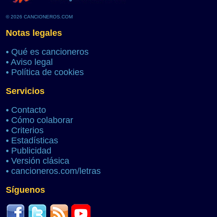
© 2026 CANCIONEROS.COM
Notas legales
•
Qué es cancioneros
•
Aviso legal
•
Política de cookies
Servicios
•
Contacto
•
Cómo colaborar
•
Criterios
•
Estadísticas
•
Publicidad
•
Versión clásica
•
cancioneros.com/letras
Síguenos