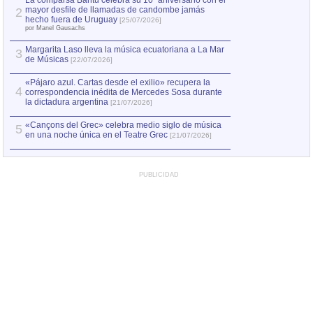
La comparsa Bantú celebra su 10º aniversario con el
mayor desfile de llamadas de candombe jamás
2
Capturan en Chile
2
hecho fuera de Uruguay
[25/07/2026]
el asesinato de Ví
por Manel Gausachs
Margarita Laso lleva la música ecuatoriana a La Mar
3
de Músicas
[22/07/2026]
«Pájaro azul. Cartas desde el exilio» recupera la
4
correspondencia inédita de Mercedes Sosa durante
la dictadura argentina
[21/07/2026]
«Cançons del Grec» celebra medio siglo de música
5
en una noche única en el Teatre Grec
[21/07/2026]
PUBLICIDAD