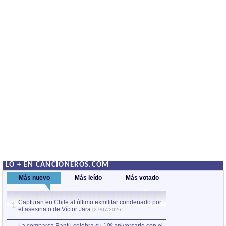
LO + EN CANCIONEROS.COM
Más nuevo
Más leído
Más votado
Capturan en Chile al último exmilitar condenado por
La comparsa Bantú
1
el asesinato de Víctor Jara
mayor desfile de
1
[27/07/2026]
hecho fuera de U
por Manel Gausachs