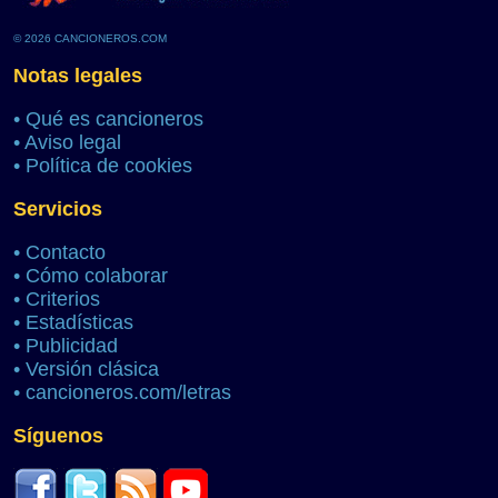
© 2026 CANCIONEROS.COM
Notas legales
•
Qué es cancioneros
•
Aviso legal
•
Política de cookies
Servicios
•
Contacto
•
Cómo colaborar
•
Criterios
•
Estadísticas
•
Publicidad
•
Versión clásica
•
cancioneros.com/letras
Síguenos