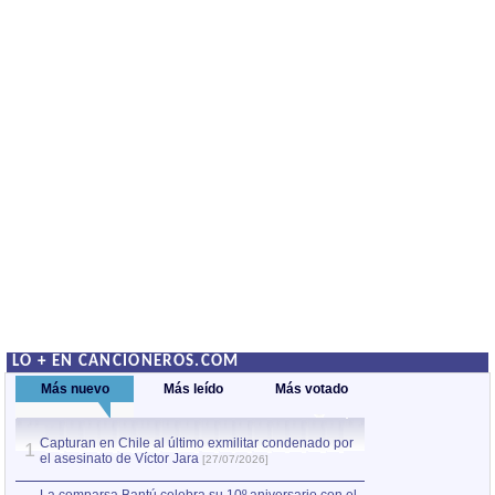
LO + EN CANCIONEROS.COM
Más nuevo
Más leído
Más votado
Capturan en Chile al último exmilitar condenado por
La comparsa Bantú
1
el asesinato de Víctor Jara
mayor desfile de
1
[27/07/2026]
hecho fuera de U
por Manel Gausachs