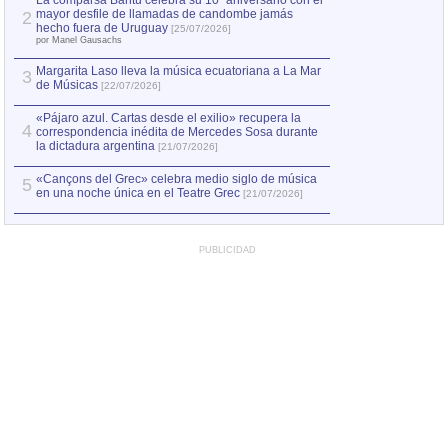
La comparsa Bantú celebra su 10º aniversario con el
mayor desfile de llamadas de candombe jamás
2
Capturan en Chile
2
hecho fuera de Uruguay
[25/07/2026]
el asesinato de Ví
por Manel Gausachs
Margarita Laso lleva la música ecuatoriana a La Mar
3
de Músicas
[22/07/2026]
«Pájaro azul. Cartas desde el exilio» recupera la
4
correspondencia inédita de Mercedes Sosa durante
la dictadura argentina
[21/07/2026]
«Cançons del Grec» celebra medio siglo de música
5
en una noche única en el Teatre Grec
[21/07/2026]
PUBLICIDAD