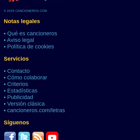
© 2026 CANCIONEROS.COM
Notas legales
•
Qué es cancioneros
•
Aviso legal
•
Política de cookies
Servicios
•
Contacto
•
Cómo colaborar
•
Criterios
•
Estadísticas
•
Publicidad
•
Versión clásica
•
cancioneros.com/letras
Síguenos