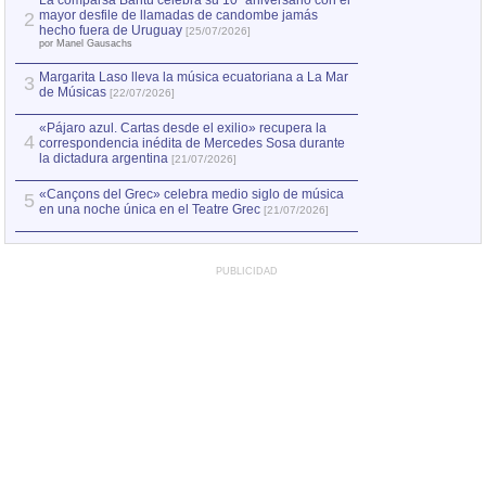
La comparsa Bantú celebra su 10º aniversario con el
mayor desfile de llamadas de candombe jamás
2
Capturan en Chile
2
hecho fuera de Uruguay
[25/07/2026]
el asesinato de Ví
por Manel Gausachs
Margarita Laso lleva la música ecuatoriana a La Mar
3
de Músicas
[22/07/2026]
«Pájaro azul. Cartas desde el exilio» recupera la
4
correspondencia inédita de Mercedes Sosa durante
la dictadura argentina
[21/07/2026]
«Cançons del Grec» celebra medio siglo de música
5
en una noche única en el Teatre Grec
[21/07/2026]
PUBLICIDAD