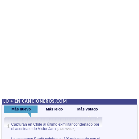
LO + EN CANCIONEROS.COM
Más nuevo
Más leído
Más votado
Capturan en Chile al último exmilitar condenado por
La comparsa Bantú
1
el asesinato de Víctor Jara
mayor desfile de
1
[27/07/2026]
hecho fuera de U
por Manel Gausachs