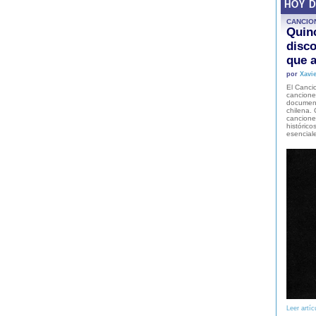
HOY 
CANCIO
Quinc
disco
que a
por
Xavie
El Cancio
cancione
document
chilena. 
canciones
histórico
esencial
Leer artíc