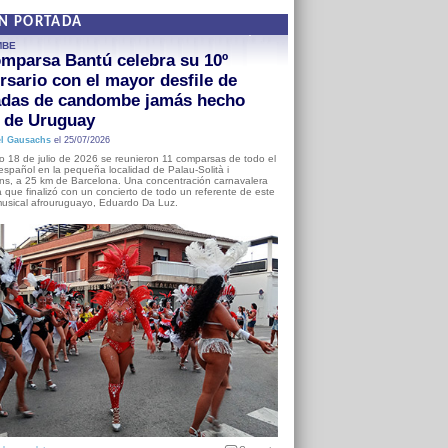
EN PORTADA
MBE
mparsa Bantú celebra su 10º
rsario con el mayor desfile de
adas de candombe jamás hecho
a de Uruguay
l Gausachs
el 25/07/2026
o 18 de julio de 2026 se reunieron 11 comparsas de todo el
o español en la pequeña localidad de Palau-Solità i
s, a 25 km de Barcelona. Una concentración carnavalera
 que finalizó con un concierto de todo un referente de este
usical afrouruguayo, Eduardo Da Luz.