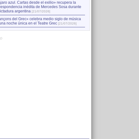
jaro azul. Cartas desde el exilio» recupera la
respondencia inédita de Mercedes Sosa durante
dictadura argentina
[21/07/2026]
nçons del Grec» celebra medio siglo de música
una noche única en el Teatre Grec
[21/07/2026]
AD