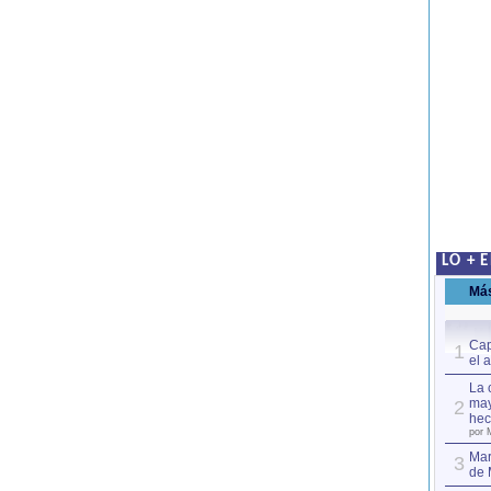
LO + 
Má
Cap
1
el 
La 
may
2
hec
por 
Mar
3
de 