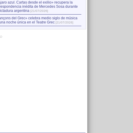
jaro azul. Cartas desde el exilio» recupera la
respondencia inédita de Mercedes Sosa durante
dictadura argentina
[21/07/2026]
nçons del Grec» celebra medio siglo de música
una noche única en el Teatre Grec
[21/07/2026]
AD