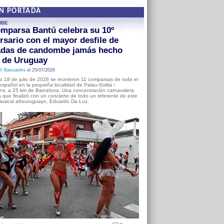
EN PORTADA
MBE
mparsa Bantú celebra su 10º
rsario con el mayor desfile de
adas de candombe jamás hecho
a de Uruguay
l Gausachs
el 25/07/2026
o 18 de julio de 2026 se reunieron 11 comparsas de todo el
o español en la pequeña localidad de Palau-Solità i
s, a 25 km de Barcelona. Una concentración carnavalera
 que finalizó con un concierto de todo un referente de este
usical afrouruguayo, Eduardo Da Luz.