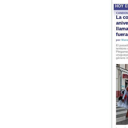
HOY 
CANDO
La co
anive
llam
fuer
por
Mane
El pasad
territori
Plegaman
uruguaya
género m