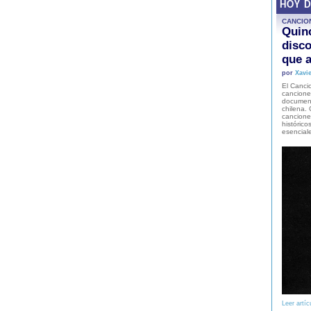
HOY 
CANCIO
Quinc
disco
que a
por
Xavie
El Cancio
cancione
document
chilena. 
canciones
histórico
esencial
Leer artíc