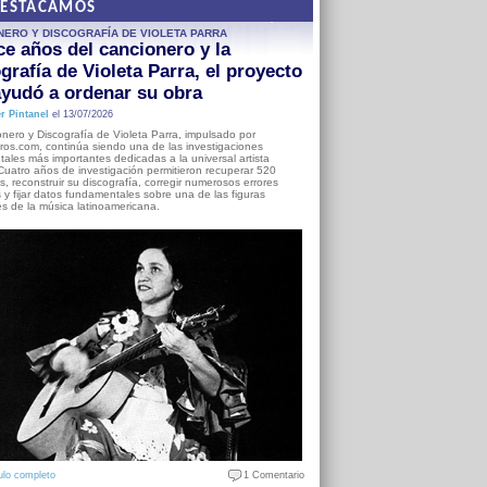
DESTACAMOS
NERO Y DISCOGRAFÍA DE VIOLETA PARRA
e años del cancionero y la
grafía de Violeta Parra, el proyecto
yudó a ordenar su obra
r Pintanel
el 13/07/2026
nero y Discografía de Violeta Parra, impulsado por
ros.com, continúa siendo una de las investigaciones
ales más importantes dedicadas a la universal artista
Cuatro años de investigación permitieron recuperar 520
, reconstruir su discografía, corregir numerosos errores
s y fijar datos fundamentales sobre una de las figuras
es de la música latinoamericana.
ulo completo
1 Comentario