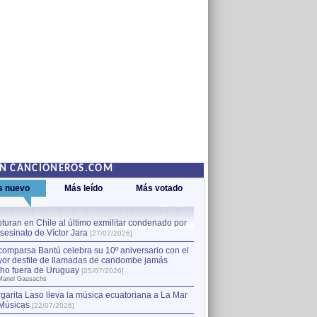
EN CANCIONEROS.COM
s nuevo
Más leído
Más votado
turan en Chile al último exmilitar condenado por
La comparsa Bantú celebra s
asesinato de Víctor Jara
mayor desfile de llamadas
1
[27/07/2026]
hecho fuera de Uruguay
[25
comparsa Bantú celebra su 10º aniversario con el
por Manel Gausachs
or desfile de llamadas de candombe jamás
Capturan en Chile al último
2
ho fuera de Uruguay
[25/07/2026]
el asesinato de Víctor Jara
[
Manel Gausachs
garita Laso lleva la música ecuatoriana a La Mar
Músicas
[22/07/2026]