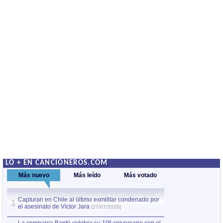
LO + EN CANCIONEROS.COM
Más nuevo
Más leído
Más votado
Capturan en Chile al último exmilitar condenado por
La comparsa Bantú
1
el asesinato de Víctor Jara
mayor desfile de
1
[27/07/2026]
hecho fuera de U
por Manel Gausachs