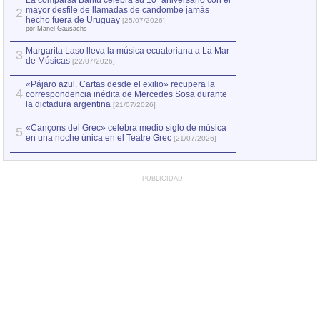
La comparsa Bantú celebra su 10º aniversario con el
mayor desfile de llamadas de candombe jamás
2
Capturan en Chile
2
hecho fuera de Uruguay
[25/07/2026]
el asesinato de Ví
por Manel Gausachs
Margarita Laso lleva la música ecuatoriana a La Mar
3
de Músicas
[22/07/2026]
«Pájaro azul. Cartas desde el exilio» recupera la
4
correspondencia inédita de Mercedes Sosa durante
la dictadura argentina
[21/07/2026]
«Cançons del Grec» celebra medio siglo de música
5
en una noche única en el Teatre Grec
[21/07/2026]
PUBLICIDAD