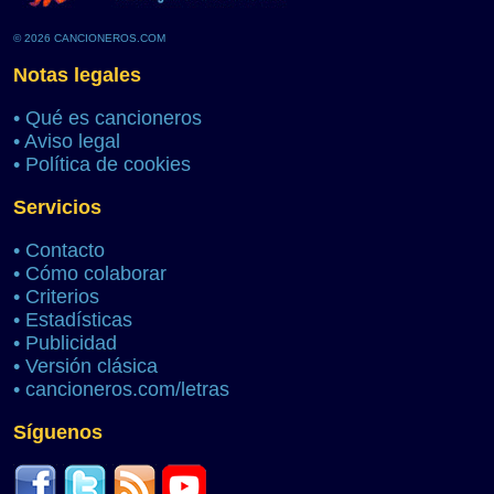
© 2026 CANCIONEROS.COM
Notas legales
•
Qué es cancioneros
•
Aviso legal
•
Política de cookies
Servicios
•
Contacto
•
Cómo colaborar
•
Criterios
•
Estadísticas
•
Publicidad
•
Versión clásica
•
cancioneros.com/letras
Síguenos