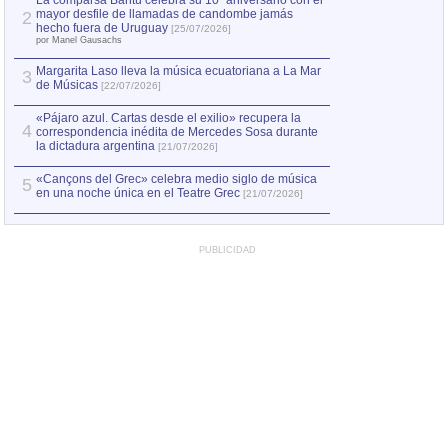
La comparsa Bantú celebra su 10º aniversario con el
mayor desfile de llamadas de candombe jamás
2
Capturan en Chile
2
hecho fuera de Uruguay
[25/07/2026]
el asesinato de Ví
por Manel Gausachs
Margarita Laso lleva la música ecuatoriana a La Mar
3
de Músicas
[22/07/2026]
«Pájaro azul. Cartas desde el exilio» recupera la
4
correspondencia inédita de Mercedes Sosa durante
la dictadura argentina
[21/07/2026]
«Cançons del Grec» celebra medio siglo de música
5
en una noche única en el Teatre Grec
[21/07/2026]
PUBLICIDAD