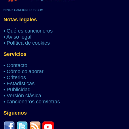
© 2026 CANCIONEROS.COM
Notas legales
•
Qué es cancioneros
•
Aviso legal
•
Política de cookies
Servicios
•
Contacto
•
Cómo colaborar
•
Criterios
•
Estadísticas
•
Publicidad
•
Versión clásica
•
cancioneros.com/letras
Síguenos