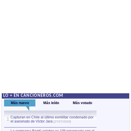
LO + EN CANCIONEROS.COM
Más nuevo
Más leído
Más votado
Capturan en Chile al último exmilitar condenado por
La comparsa Bantú
1
el asesinato de Víctor Jara
mayor desfile de
1
[27/07/2026]
hecho fuera de U
por Manel Gausachs