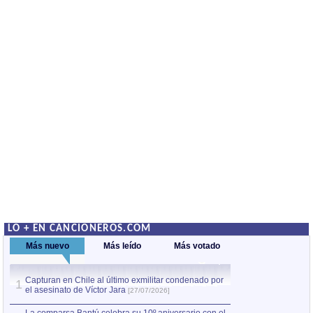
LO + EN CANCIONEROS.COM
Más nuevo
Más leído
Más votado
Capturan en Chile al último exmilitar condenado por
La comparsa Bantú
1
el asesinato de Víctor Jara
mayor desfile de
1
[27/07/2026]
hecho fuera de U
por Manel Gausachs