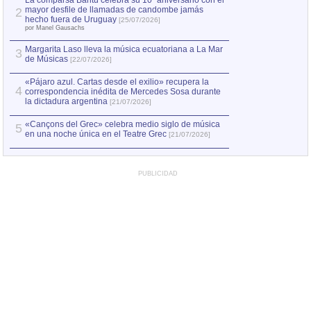
La comparsa Bantú celebra su 10º aniversario con el
mayor desfile de llamadas de candombe jamás
2
Capturan en Chile
2
hecho fuera de Uruguay
[25/07/2026]
el asesinato de Ví
por Manel Gausachs
Margarita Laso lleva la música ecuatoriana a La Mar
3
de Músicas
[22/07/2026]
«Pájaro azul. Cartas desde el exilio» recupera la
4
correspondencia inédita de Mercedes Sosa durante
la dictadura argentina
[21/07/2026]
«Cançons del Grec» celebra medio siglo de música
5
en una noche única en el Teatre Grec
[21/07/2026]
PUBLICIDAD