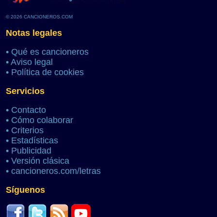
© 2026 CANCIONEROS.COM
Notas legales
•
Qué es cancioneros
•
Aviso legal
•
Política de cookies
Servicios
•
Contacto
•
Cómo colaborar
•
Criterios
•
Estadísticas
•
Publicidad
•
Versión clásica
•
cancioneros.com/letras
Síguenos