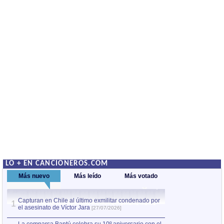
LO + EN CANCIONEROS.COM
Más nuevo
Más leído
Más votado
Capturan en Chile al último exmilitar condenado por
La comparsa Bantú
1
el asesinato de Víctor Jara
mayor desfile de
1
[27/07/2026]
hecho fuera de U
por Manel Gausachs