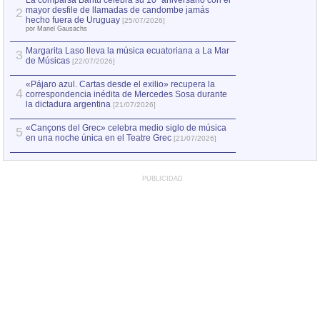
La comparsa Bantú celebra su 10º aniversario con el
mayor desfile de llamadas de candombe jamás
2
Capturan en Chile
2
hecho fuera de Uruguay
[25/07/2026]
el asesinato de Ví
por Manel Gausachs
Margarita Laso lleva la música ecuatoriana a La Mar
Margarita Laso ll
3
3
de Músicas
de Músicas
[22/07/2026]
[22/07
«Pájaro azul. Cartas desde el exilio» recupera la
4
correspondencia inédita de Mercedes Sosa durante
la dictadura argentina
[21/07/2026]
«Cançons del Grec» celebra medio siglo de música
5
en una noche única en el Teatre Grec
[21/07/2026]
PUBLICIDAD