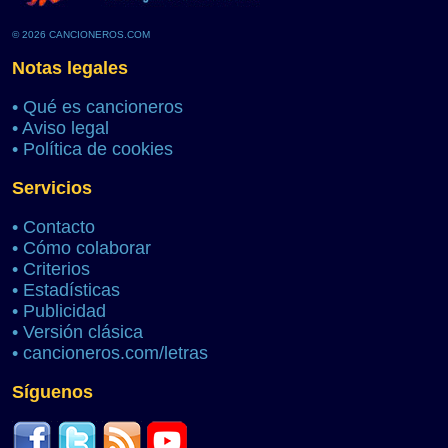
© 2026 CANCIONEROS.COM
Notas legales
•
Qué es cancioneros
•
Aviso legal
•
Política de cookies
Servicios
•
Contacto
•
Cómo colaborar
•
Criterios
•
Estadísticas
•
Publicidad
•
Versión clásica
•
cancioneros.com/letras
Síguenos