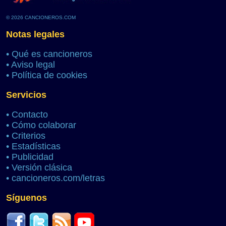
© 2026 CANCIONEROS.COM
Notas legales
•
Qué es cancioneros
•
Aviso legal
•
Política de cookies
Servicios
•
Contacto
•
Cómo colaborar
•
Criterios
•
Estadísticas
•
Publicidad
•
Versión clásica
•
cancioneros.com/letras
Síguenos