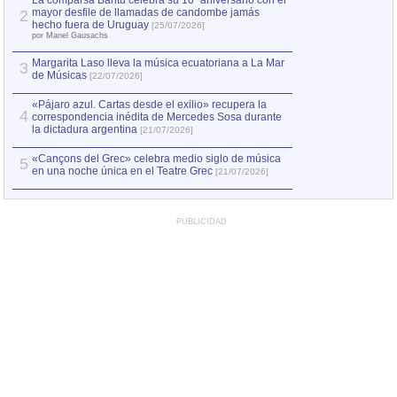
La comparsa Bantú celebra su 10º aniversario con el
mayor desfile de llamadas de candombe jamás
2
hecho fuera de Uruguay
[25/07/2026]
por Manel Gausachs
Margarita Laso lleva la música ecuatoriana a La Mar
3
de Músicas
[22/07/2026]
«Pájaro azul. Cartas desde el exilio» recupera la
4
correspondencia inédita de Mercedes Sosa durante
la dictadura argentina
[21/07/2026]
«Cançons del Grec» celebra medio siglo de música
5
en una noche única en el Teatre Grec
[21/07/2026]
PUBLICIDAD