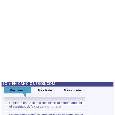
LO + EN CANCIONEROS.COM
Más nuevo
Más leído
Más votado
Capturan en Chile al último exmilitar condenado por
Capturan en Chile
1
1
el asesinato de Víctor Jara
el asesinato de Ví
[27/07/2026]