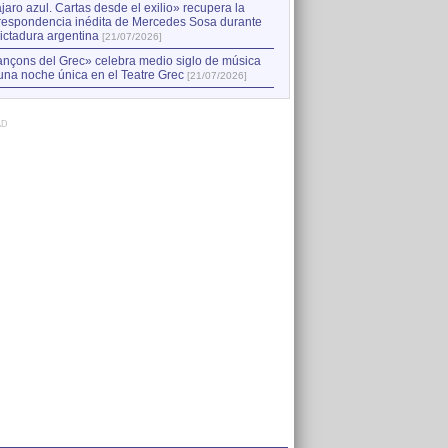
jaro azul. Cartas desde el exilio» recupera la
respondencia inédita de Mercedes Sosa durante
dictadura argentina
[21/07/2026]
nçons del Grec» celebra medio siglo de música
una noche única en el Teatre Grec
[21/07/2026]
AD