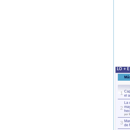
LO + 
Má
Cap
1
el 
La 
may
2
hec
por 
Mar
3
de 