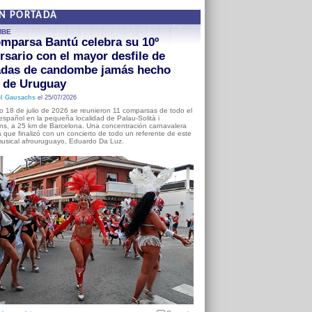
EN PORTADA
MBE
mparsa Bantú celebra su 10º
rsario con el mayor desfile de
adas de candombe jamás hecho
a de Uruguay
l Gausachs
el 25/07/2026
o 18 de julio de 2026 se reunieron 11 comparsas de todo el
o español en la pequeña localidad de Palau-Solità i
s, a 25 km de Barcelona. Una concentración carnavalera
 que finalizó con un concierto de todo un referente de este
usical afrouruguayo, Eduardo Da Luz.