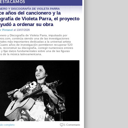
DESTACAMOS
NERO Y DISCOGRAFÍA DE VIOLETA PARRA
e años del cancionero y la
grafía de Violeta Parra, el proyecto
yudó a ordenar su obra
r Pintanel
el 13/07/2026
nero y Discografía de Violeta Parra, impulsado por
ros.com, continúa siendo una de las investigaciones
ales más importantes dedicadas a la universal artista
Cuatro años de investigación permitieron recuperar 520
, reconstruir su discografía, corregir numerosos errores
s y fijar datos fundamentales sobre una de las figuras
es de la música latinoamericana.
ulo completo
1 Comentario