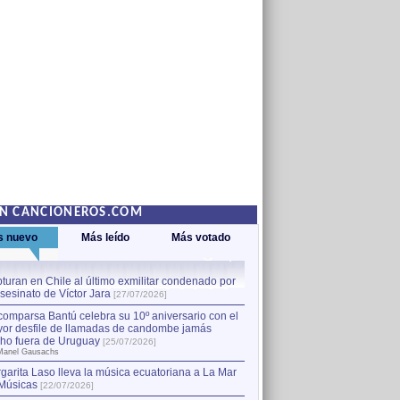
EN CANCIONEROS.COM
s nuevo
Más leído
Más votado
turan en Chile al último exmilitar condenado por
La comparsa Bantú celebra s
asesinato de Víctor Jara
mayor desfile de llamadas
1
[27/07/2026]
hecho fuera de Uruguay
[25
comparsa Bantú celebra su 10º aniversario con el
por Manel Gausachs
or desfile de llamadas de candombe jamás
Capturan en Chile al último
2
ho fuera de Uruguay
[25/07/2026]
el asesinato de Víctor Jara
[
Manel Gausachs
garita Laso lleva la música ecuatoriana a La Mar
Músicas
[22/07/2026]