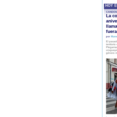
HOY 
CANDO
La co
anive
llam
fuer
por
Mane
El pasad
territori
Plegaman
uruguaya
género m