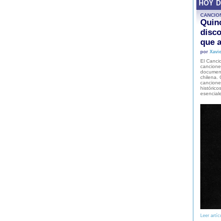
HOY 
CANCIO
Quinc
disco
que a
por
Xavie
El Cancio
cancione
document
chilena. 
canciones
histórico
esencial
Leer artíc