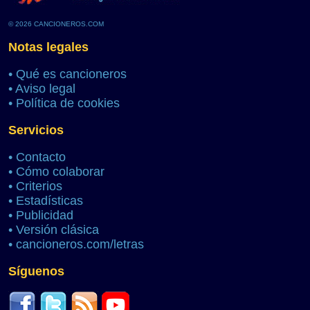
© 2026 CANCIONEROS.COM
Notas legales
•
Qué es cancioneros
•
Aviso legal
•
Política de cookies
Servicios
•
Contacto
•
Cómo colaborar
•
Criterios
•
Estadísticas
•
Publicidad
•
Versión clásica
•
cancioneros.com/letras
Síguenos