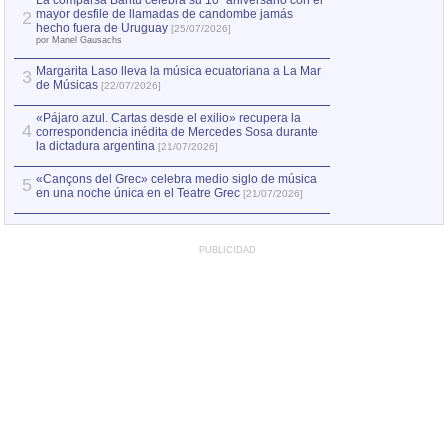
La comparsa Bantú celebra su 10º aniversario con el
mayor desfile de llamadas de candombe jamás
2
Capturan en Chile
2
hecho fuera de Uruguay
[25/07/2026]
el asesinato de Ví
por Manel Gausachs
Margarita Laso lleva la música ecuatoriana a La Mar
3
de Músicas
[22/07/2026]
«Pájaro azul. Cartas desde el exilio» recupera la
4
correspondencia inédita de Mercedes Sosa durante
la dictadura argentina
[21/07/2026]
«Cançons del Grec» celebra medio siglo de música
5
en una noche única en el Teatre Grec
[21/07/2026]
PUBLICIDAD