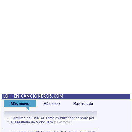
LO + EN CANCIONEROS.COM
Más nuevo
Más leído
Más votado
Capturan en Chile al último exmilitar condenado por
La comparsa Bantú
1
el asesinato de Víctor Jara
mayor desfile de
1
[27/07/2026]
hecho fuera de U
por Manel Gausachs