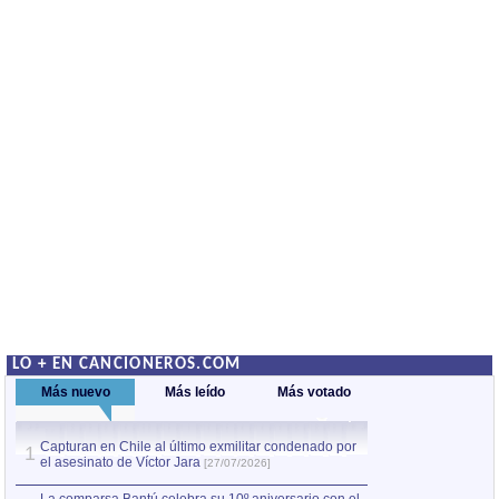
LO + EN CANCIONEROS.COM
Más nuevo
Más leído
Más votado
Capturan en Chile al último exmilitar condenado por
La comparsa Bantú
1
el asesinato de Víctor Jara
mayor desfile de
1
[27/07/2026]
hecho fuera de U
por Manel Gausachs