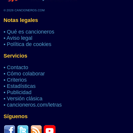
© 2026 CANCIONEROS.COM
Notas legales
•
Qué es cancioneros
•
Aviso legal
•
Política de cookies
Servicios
•
Contacto
•
Cómo colaborar
•
Criterios
•
Estadísticas
•
Publicidad
•
Versión clásica
•
cancioneros.com/letras
Síguenos