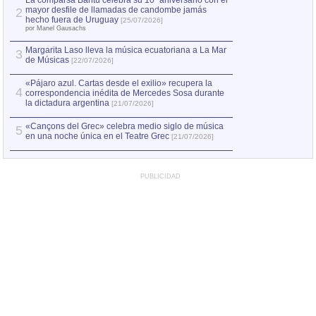
La comparsa Bantú celebra su 10º aniversario con el
mayor desfile de llamadas de candombe jamás
2
Capturan en Chile
2
hecho fuera de Uruguay
[25/07/2026]
el asesinato de Ví
por Manel Gausachs
Margarita Laso lleva la música ecuatoriana a La Mar
3
de Músicas
[22/07/2026]
«Pájaro azul. Cartas desde el exilio» recupera la
4
correspondencia inédita de Mercedes Sosa durante
la dictadura argentina
[21/07/2026]
«Cançons del Grec» celebra medio siglo de música
5
en una noche única en el Teatre Grec
[21/07/2026]
PUBLICIDAD